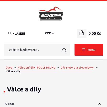
0,00 Kč
CZK
PŘIHLÁŠENÍ
Menu
Úvod
Náhradní díly - PODLE DRUHU
Díly motoru a převodovky
Válce a díly
Válce a díly
Cena: