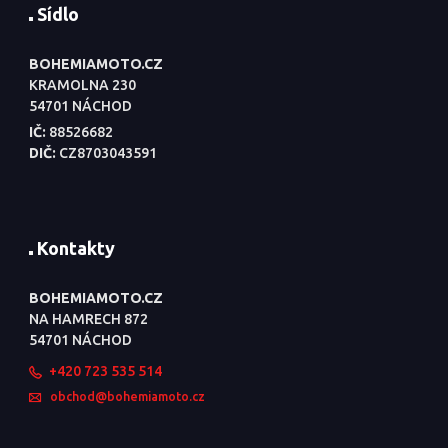
Sídlo
BOHEMIAMOTO.CZ
KRAMOLNA 230
54701 NÁCHOD
IČ:
88526682
DIČ:
CZ8703043591
Kontakty
BOHEMIAMOTO.CZ
NA HAMRECH 872
54701 NÁCHOD
+420 723 535 514
obchod@bohemiamoto.cz