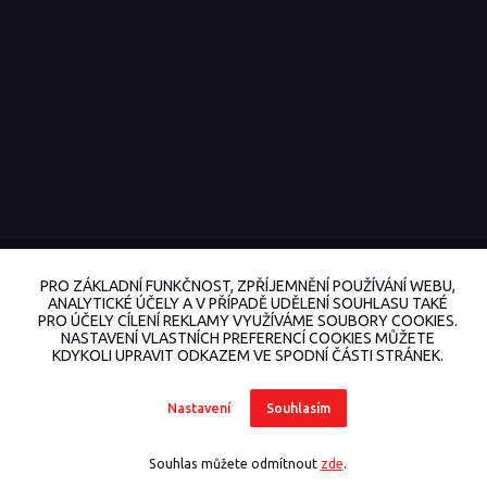
© 2022 BohemiaMoto.cz Všechna práva vyhrazena.
PRO ZÁKLADNÍ FUNKČNOST, ZPŘÍJEMNĚNÍ POUŽÍVÁNÍ WEBU,
Vytvořeno na
Eshop-rychle.cz
ANALYTICKÉ ÚČELY A V PŘÍPADĚ UDĚLENÍ SOUHLASU TAKÉ
PRO ÚČELY CÍLENÍ REKLAMY VYUŽÍVÁME SOUBORY COOKIES.
NASTAVENÍ VLASTNÍCH PREFERENCÍ COOKIES MŮŽETE
KDYKOLI UPRAVIT ODKAZEM VE SPODNÍ ČÁSTI STRÁNEK.
Nastavení
Souhlasím
Souhlas můžete odmítnout
zde
.