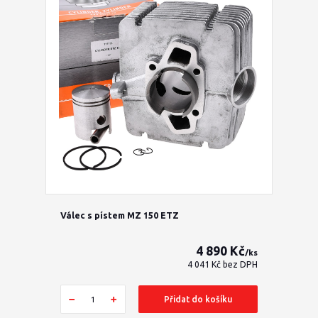
Válec s pístem MZ 150 ETZ
4 890 Kč
/
ks
4 041 Kč
bez DPH
Přidat do košíku