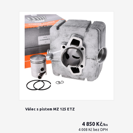
Válec s pístem MZ 125 ETZ
4 850 Kč
/
ks
4 008 Kč
bez DPH