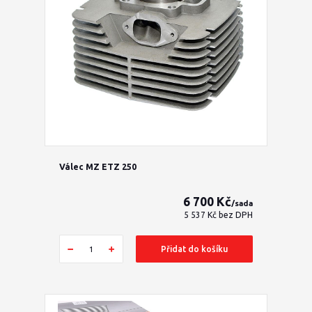
Válec MZ ETZ 250
6 700 Kč
/
sada
5 537 Kč
bez DPH
Přidat do košíku