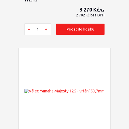
172cm3
3 270 Kč
/
ks
2 702 Kč
bez DPH
Přidat do košíku