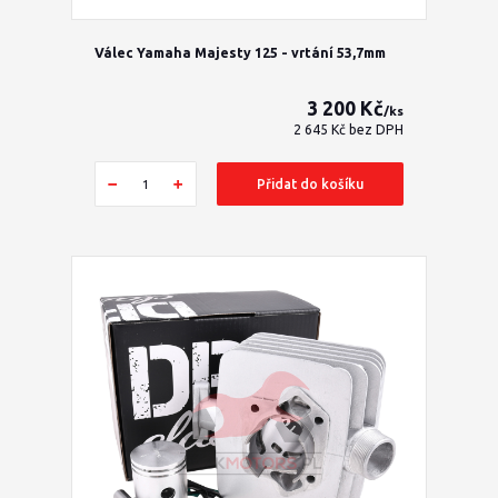
Válec Yamaha Majesty 125 - vrtání 53,7mm
3 200 Kč
/
ks
2 645 Kč
bez DPH
Přidat do košíku