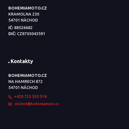
BOHEMIAMOTO.CZ
KRAMOLNA 230
54701 NÁCHOD
IČ:
88526682
DIČ:
CZ8703043591
Kontakty
BOHEMIAMOTO.CZ
NA HAMRECH 872
54701 NÁCHOD
+420 723 535 514
obchod@bohemiamoto.cz