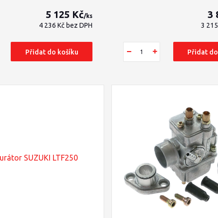
5 125 Kč
3 
/
ks
4 236 Kč
bez DPH
3 21
Přidat do košíku
Přidat do