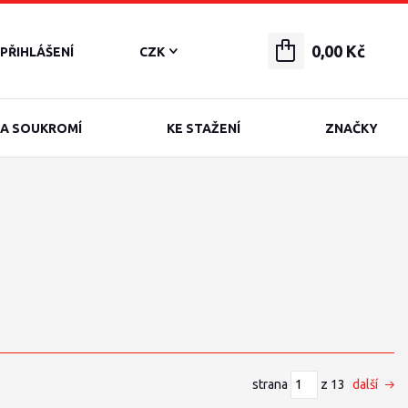
0,00 Kč
PŘIHLÁŠENÍ
CZK
A SOUKROMÍ
KE STAŽENÍ
ZNAČKY
strana
z 13
další