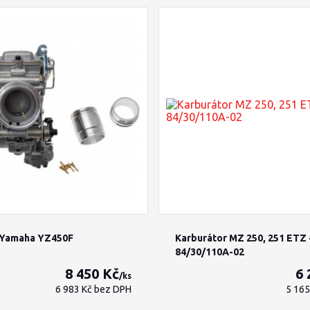
 Yamaha YZ450F
Karburátor MZ 250, 251 ETZ 
84/30/110A-02
8 450 Kč
6 
/
ks
6 983 Kč
bez DPH
5 16