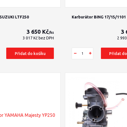
 SUZUKI LTF250
Karburátor BING 17/15/1101 
3 650 Kč
3 
/
ks
3 017 Kč
bez DPH
2 99
Přidat do košíku
Přidat do