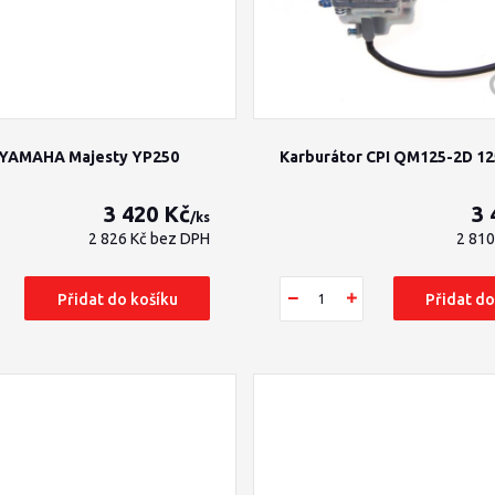
 YAMAHA Majesty YP250
Karburátor CPI QM125-2D 12
3 420 Kč
3 
/
ks
2 826 Kč
bez DPH
2 81
Přidat do košíku
Přidat do