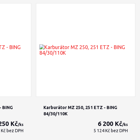
- BING
Karburátor MZ 250, 251 ETZ - BING
84/30/110K
250 Kč
6 200 Kč
/
ks
/
ks
5 Kč
bez DPH
5 124 Kč
bez DPH