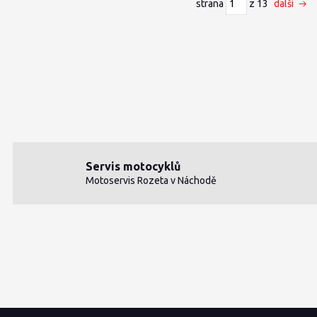
strana
z 13
další
Servis motocyklů
Motoservis Rozeta v Náchodě