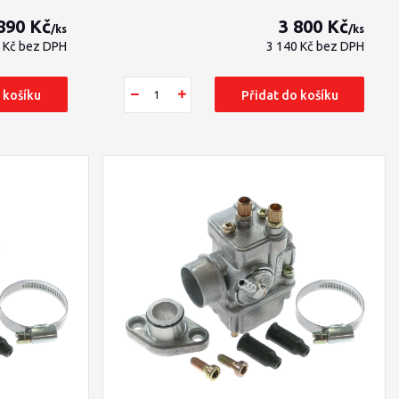
890 Kč
3 800 Kč
/
ks
/
ks
5 Kč
bez DPH
3 140 Kč
bez DPH
 košíku
Přidat do košíku