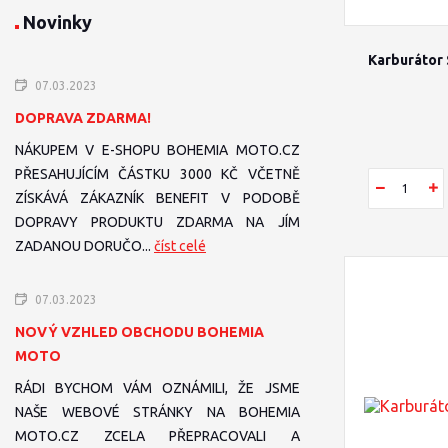
Novinky
Karburátor
07.03.2023
DOPRAVA ZDARMA!
NÁKUPEM V E-SHOPU BOHEMIA MOTO.CZ
PŘESAHUJÍCÍM ČÁSTKU 3000 KČ VČETNĚ
ZÍSKÁVÁ ZÁKAZNÍK BENEFIT V PODOBĚ
DOPRAVY PRODUKTU ZDARMA NA JÍM
ZADANOU DORUČO...
číst celé
07.03.2023
NOVÝ VZHLED OBCHODU BOHEMIA
MOTO
RÁDI BYCHOM VÁM OZNÁMILI, ŽE JSME
NAŠE WEBOVÉ STRÁNKY NA BOHEMIA
MOTO.CZ ZCELA PŘEPRACOVALI A