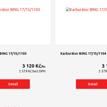
 BING 17/15/1103
Karburátor BING 17/15/1104
3 120 Kč
3 
/
ks
2 579 Kč
bez DPH
2 57
Detail
Detail