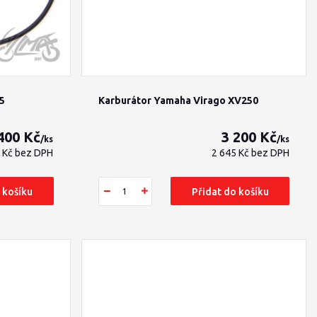
5
Karburátor Yamaha Virago XV250
400 Kč
3 200 Kč
/
ks
/
ks
0 Kč
bez DPH
2 645 Kč
bez DPH
 košíku
Přidat do košíku