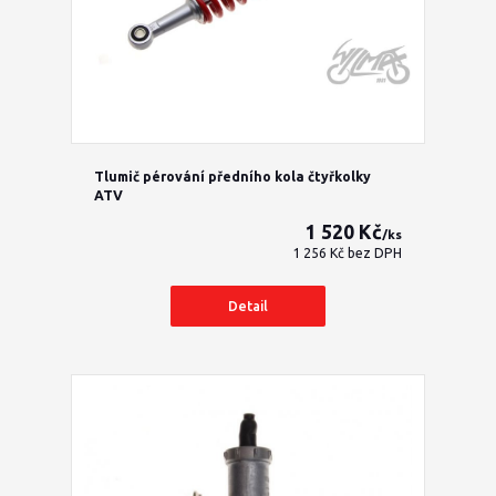
Tlumič pérování předního kola čtyřkolky
ATV
1 520 Kč
/
ks
1 256 Kč
bez DPH
Detail