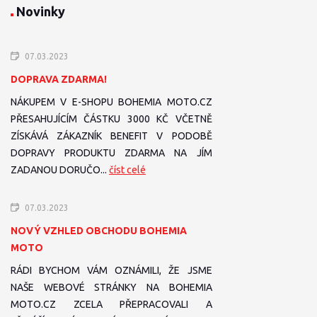
Novinky
07.03.2023
DOPRAVA ZDARMA!
NÁKUPEM V E-SHOPU BOHEMIA MOTO.CZ
PŘESAHUJÍCÍM ČÁSTKU 3000 KČ VČETNĚ
ZÍSKÁVÁ ZÁKAZNÍK BENEFIT V PODOBĚ
DOPRAVY PRODUKTU ZDARMA NA JÍM
ZADANOU DORUČO...
číst celé
07.03.2023
NOVÝ VZHLED OBCHODU BOHEMIA
MOTO
RÁDI BYCHOM VÁM OZNÁMILI, ŽE JSME
NAŠE WEBOVÉ STRÁNKY NA BOHEMIA
MOTO.CZ ZCELA PŘEPRACOVALI A