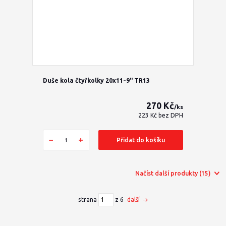
Duše kola čtyřkolky 20x11-9" TR13
270 Kč
/
ks
223 Kč
bez DPH
Přidat do košíku
Načíst další produkty (15)
strana
z 6
další