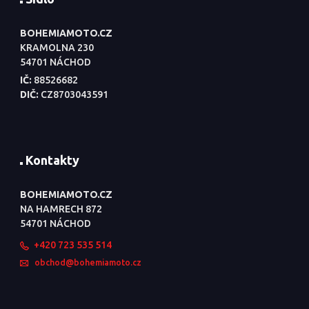
BOHEMIAMOTO.CZ
KRAMOLNA 230
54701 NÁCHOD
IČ:
88526682
DIČ:
CZ8703043591
Kontakty
BOHEMIAMOTO.CZ
NA HAMRECH 872
54701 NÁCHOD
+420 723 535 514
obchod@bohemiamoto.cz