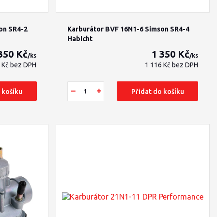
on SR4-2
Karburátor BVF 16N1-6 Simson SR4-4
Habicht
350 Kč
1 350 Kč
/
ks
/
ks
6 Kč
bez DPH
1 116 Kč
bez DPH
 košíku
Přidat do košíku