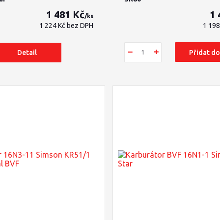
1 481 Kč
1 
/
ks
1 224 Kč
bez DPH
1 19
Detail
Přidat do