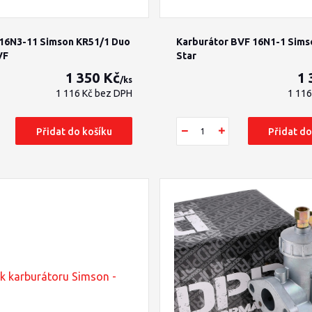
 16N3-11 Simson KR51/1 Duo
Karburátor BVF 16N1-1 Sims
VF
Star
1 350 Kč
1 
/
ks
1 116 Kč
bez DPH
1 11
Přidat do košíku
Přidat do