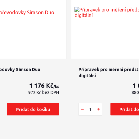
vodovky Simson Duo
Přípravek pro měření předst
digitální
1 176 Kč
1 
/
ks
972 Kč
bez DPH
880
Přidat do košíku
Přidat do