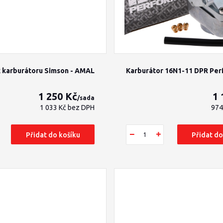
 karburátoru Simson - AMAL
Karburátor 16N1-11 DPR Pe
1 250 Kč
1 
/
sada
1 033 Kč
bez DPH
974
Přidat do košíku
Přidat do