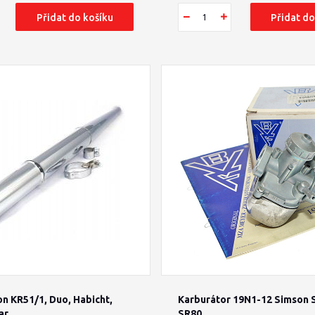
Přidat do košíku
Přidat do
n KR51/1, Duo, Habicht,
Karburátor 19N1-12 Simson 
ar
SR80