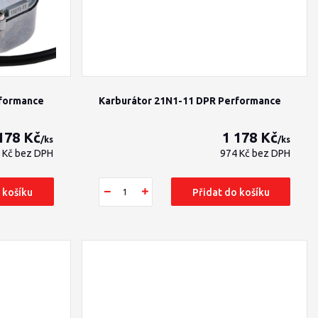
rformance
Karburátor 21N1-11 DPR Performance
178 Kč
1 178 Kč
/
ks
/
ks
 Kč
bez DPH
974 Kč
bez DPH
 košíku
Přidat do košíku