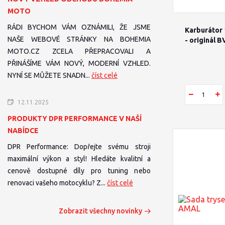
MOTO
RÁDI BYCHOM VÁM OZNÁMILI, ŽE JSME
Karburátor
NAŠE WEBOVÉ STRÁNKY NA BOHEMIA
- originál B
MOTO.CZ ZCELA PŘEPRACOVALI A
PŘINÁŠÍME VÁM NOVÝ, MODERNÍ VZHLED.
NYNÍ SE MŮŽETE SNADN...
číst celé
12.11.2025
PRODUKTY DPR PERFORMANCE V NAŠÍ
NABÍDCE
DPR Performance: Dopřejte svému stroji
maximální výkon a styl! Hledáte kvalitní a
cenově dostupné díly pro tuning nebo
renovaci vašeho motocyklu? Z...
číst celé
Zobrazit všechny novinky