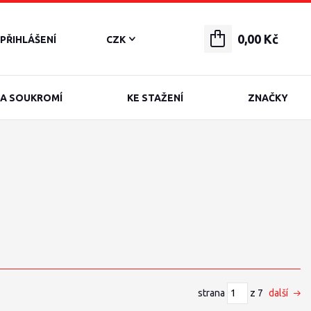
0,00 Kč
PŘIHLÁŠENÍ
CZK
A SOUKROMÍ
KE STAŽENÍ
ZNAČKY
strana
z 7
další