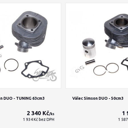
on DUO - TUNING 63cm3
Válec Simson DUO - 50cm3
2 340 Kč
1 
/
ks
1 934 Kč
bez DPH
1 58