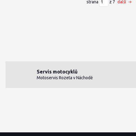
strana
z 7
další
Servis motocyklů
Motoservis Rozeta v Náchodě