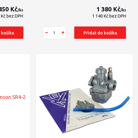
450 Kč
1 380 Kč
/
ks
/
ks
8 Kč
bez DPH
1 140 Kč
bez DPH
 košíku
Přidat do košíku