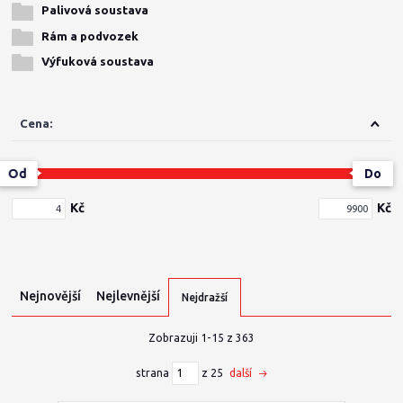
Palivová soustava
Rám a podvozek
Výfuková soustava
Cena:
Od
Do
Kč
Kč
Nejnovější
Nejlevnější
Nejdražší
Zobrazuji 1-15 z 363
strana
z 25
další