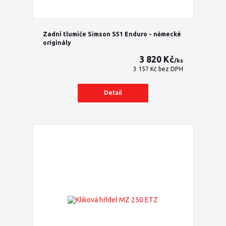
Zadní tlumiče Simson S51 Enduro - německé
originály
3 820 Kč
/
ks
3 157 Kč
bez DPH
Detail