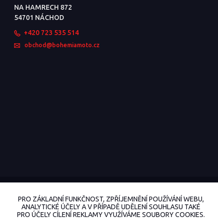
NA HAMRECH 872
54701 NÁCHOD
+420 723 535 514
obchod@bohemiamoto.cz
© 2022 BohemiaMoto.cz Všechna práva vyhrazena.
PRO ZÁKLADNÍ FUNKČNOST, ZPŘÍJEMNĚNÍ POUŽÍVÁNÍ WEBU,
Vytvořeno na
Eshop-rychle.cz
ANALYTICKÉ ÚČELY A V PŘÍPADĚ UDĚLENÍ SOUHLASU TAKÉ
PRO ÚČELY CÍLENÍ REKLAMY VYUŽÍVÁME SOUBORY COOKIES.