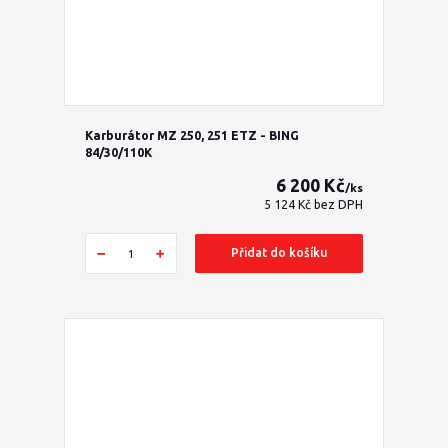
Karburátor MZ 250, 251 ETZ - BING
84/30/110K
6 200 Kč
/
ks
5 124 Kč
bez DPH
Přidat do košíku