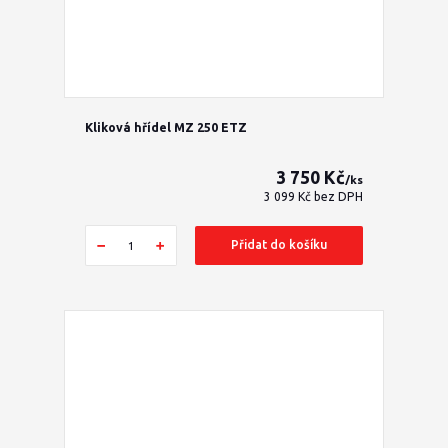
Kliková hřídel MZ 250 ETZ
3 750 Kč
/
ks
3 099 Kč
bez DPH
Přidat do košíku