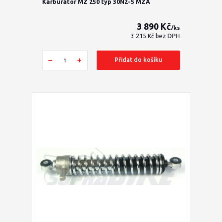
Karburátor MZ 250 typ 30N2-5 MZA
3 890 Kč
/
ks
3 215 Kč
bez DPH
Přidat do košíku