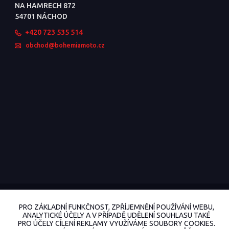
NA HAMRECH 872
54701 NÁCHOD
+420 723 535 514
obchod@bohemiamoto.cz
© 2022 BohemiaMoto.cz Všechna práva vyhrazena.
PRO ZÁKLADNÍ FUNKČNOST, ZPŘÍJEMNĚNÍ POUŽÍVÁNÍ WEBU,
Vytvořeno na
Eshop-rychle.cz
ANALYTICKÉ ÚČELY A V PŘÍPADĚ UDĚLENÍ SOUHLASU TAKÉ
PRO ÚČELY CÍLENÍ REKLAMY VYUŽÍVÁME SOUBORY COOKIES.