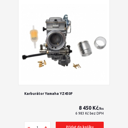
Karburátor Yamaha YZ450F
8 450 Kč
/
ks
6 983 Kč
bez DPH
Přidat do košíku