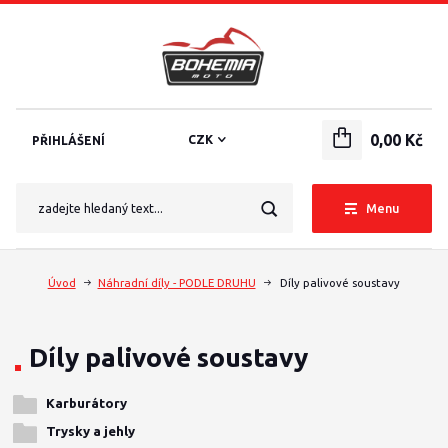
0,00 Kč
CZK
PŘIHLÁŠENÍ
Menu
Úvod
Náhradní díly - PODLE DRUHU
Díly palivové soustavy
Díly palivové soustavy
Karburátory
Trysky a jehly