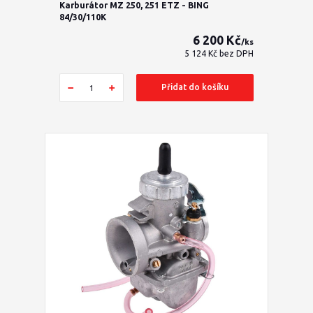
Karburátor MZ 250, 251 ETZ - BING
84/30/110K
6 200 Kč
/
ks
5 124 Kč
bez DPH
Přidat do košíku