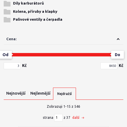
Díly karburátorů
Kolena, příruby a klapky
Palivové ventily a čerpadla
Cena:
Od
Do
Kč
Kč
Nejnovější
Nejlevnější
Nejdražší
Zobrazuji 1-15 z 546
strana
z 37
další