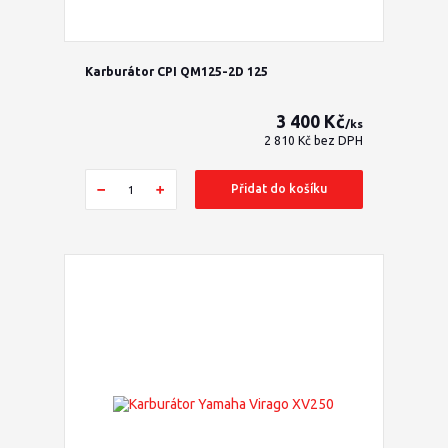
Karburátor CPI QM125-2D 125
3 400 Kč
/
ks
2 810 Kč
bez DPH
Přidat do košíku