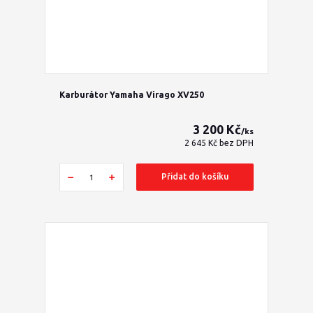
Karburátor Yamaha Virago XV250
3 200 Kč
/
ks
2 645 Kč
bez DPH
Přidat do košíku