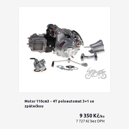
Motor 110cm3 - 4T poloautomat 3+1 se
zpátečkou
9 350 Kč
/
ks
7 727 Kč
bez DPH