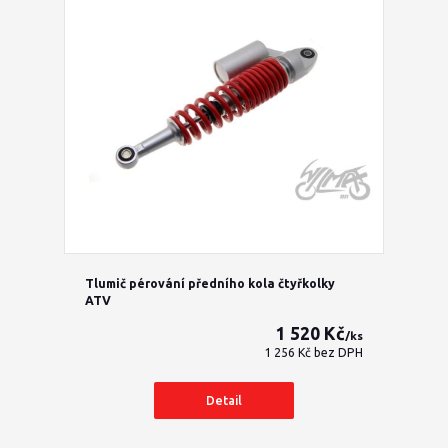
Tlumič pérování předního kola čtyřkolky
ATV
1 520 Kč
/
ks
1 256 Kč
bez DPH
Detail