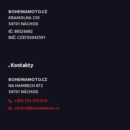
BOHEMIAMOTO.CZ
KRAMOLNA 230
54701 NÁCHOD
IČ:
88526682
DIČ:
CZ8703043591
Kontakty
BOHEMIAMOTO.CZ
NA HAMRECH 872
54701 NÁCHOD
+420 723 535 514
obchod@bohemiamoto.cz