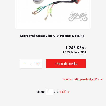
Sportovní zapalování ATV, PitBike, DirtBike
1 245 Kč
/
ks
1 029 Kč
bez DPH
Přidat do košíku
Načíst další produkty (15)
strana
z 6
další