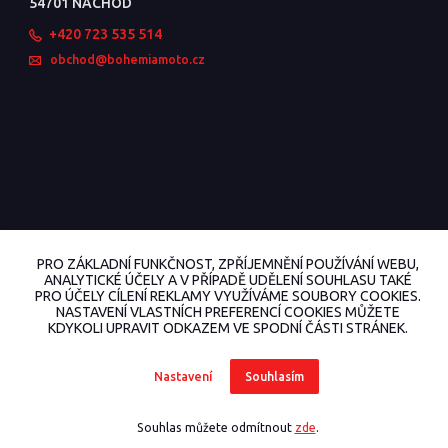
54701 NÁCHOD
+420 723 535 514
obchod@bohemiamoto.cz
PRO ZÁKLADNÍ FUNKČNOST, ZPŘÍJEMNĚNÍ POUŽÍVÁNÍ WEBU,
ANALYTICKÉ ÚČELY A V PŘÍPADĚ UDĚLENÍ SOUHLASU TAKÉ
PRO ÚČELY CÍLENÍ REKLAMY VYUŽÍVÁME SOUBORY COOKIES.
NASTAVENÍ VLASTNÍCH PREFERENCÍ COOKIES MŮŽETE
KDYKOLI UPRAVIT ODKAZEM VE SPODNÍ ČÁSTI STRÁNEK.
© 2022 BohemiaMoto.cz Všechna práva vyhrazena.
Nastavení
Souhlasím
Vytvořeno na
Eshop-rychle.cz
Souhlas můžete odmítnout
zde
.