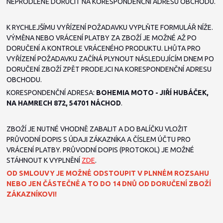
NEPRODLENĚ DORUČIT NA KORESPONDENČNÍ ADRESU OBCHODU.
K RYCHLEJŠÍMU VYŘÍZENÍ POŽADAVKU VYPLŇTE FORMULÁŘ NÍŽE.
VÝMĚNA NEBO VRÁCENÍ PLATBY ZA ZBOŽÍ JE MOŽNÉ AŽ PO
DORUČENÍ A KONTROLE VRÁCENÉHO PRODUKTU. LHŮTA PRO
VYŘÍZENÍ POŽADAVKU ZAČÍNÁ PLYNOUT NÁSLEDUJÍCÍM DNEM PO
DORUČENÍ ZBOŽÍ ZPĚT PRODEJCI NA KORESPONDENČNÍ ADRESU
OBCHODU.
KORESPONDENČNÍ ADRESA:
BOHEMIA MOTO - JIŘÍ HUBÁČEK,
NA HAMRECH 872, 54701 NÁCHOD
.
ZBOŽÍ JE NUTNÉ VHODNĚ ZABALIT A DO BALÍČKU VLOŽIT
PRŮVODNÍ DOPIS S ÚDAJI ZÁKAZNÍKA A ČÍSLEM ÚČTU PRO
VRÁCENÍ PLATBY. PRŮVODNÍ DOPIS (PROTOKOL) JE MOŽNÉ
STÁHNOUT K VYPLNĚNÍ
ZDE
.
OD SMLOUVY JE MOŽNÉ ODSTOUPIT V PLNNÉM ROZSAHU
NEBO JEN ČÁSTEČNĚ A TO DO 14 DNŮ OD DORUČENÍ ZBOŽÍ
ZÁKAZNÍKOVI!