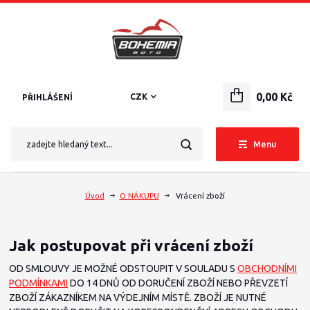
0,00 Kč
CZK
PŘIHLÁŠENÍ
Menu
Úvod
O NÁKUPU
Vrácení zboží
Jak postupovat při vrácení zboží
OD SMLOUVY JE MOŽNÉ ODSTOUPIT V SOULADU S
OBCHODNÍMI
PODMÍNKAMI
DO 14 DNŮ OD DORUČENÍ ZBOŽÍ NEBO PŘEVZETÍ
ZBOŽÍ ZÁKAZNÍKEM NA VÝDEJNÍM MÍSTĚ. ZBOŽÍ JE NUTNÉ