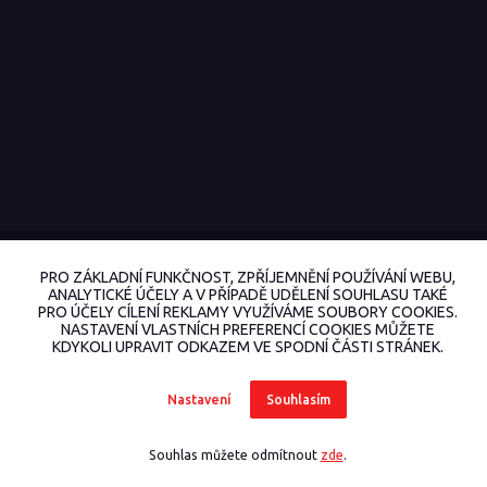
© 2022 BohemiaMoto.cz Všechna práva vyhrazena.
PRO ZÁKLADNÍ FUNKČNOST, ZPŘÍJEMNĚNÍ POUŽÍVÁNÍ WEBU,
Vytvořeno na
Eshop-rychle.cz
ANALYTICKÉ ÚČELY A V PŘÍPADĚ UDĚLENÍ SOUHLASU TAKÉ
PRO ÚČELY CÍLENÍ REKLAMY VYUŽÍVÁME SOUBORY COOKIES.
NASTAVENÍ VLASTNÍCH PREFERENCÍ COOKIES MŮŽETE
KDYKOLI UPRAVIT ODKAZEM VE SPODNÍ ČÁSTI STRÁNEK.
Nastavení
Souhlasím
Souhlas můžete odmítnout
zde
.