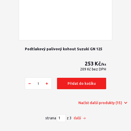
Podtlakový palivový kohout Suzuki GN 125
253 Kč
/
ks
209 Kč
bez DPH
Přidat do košíku
Načíst další produkty (15)
strana
z 3
další