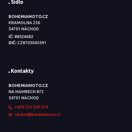
Sídlo
BOHEMIAMOTO.CZ
KRAMOLNA 230
54701 NÁCHOD
IČ:
88526682
DIČ:
CZ8703043591
Kontakty
BOHEMIAMOTO.CZ
NA HAMRECH 872
54701 NÁCHOD
+420 723 535 514
obchod@bohemiamoto.cz