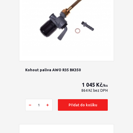
Kohout paliva AWO R35 BK350
1 045 Kč
/
ks
864 Kč
bez DPH
Přidat do košíku