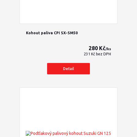
Kohout paliva CPI SX-SM50
280 Kč
/
ks
231 Kč
bez DPH
Detail