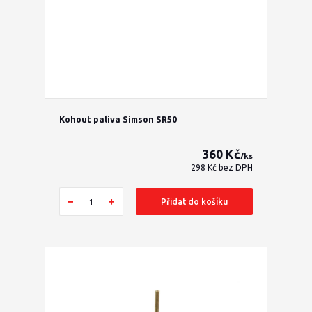
Kohout paliva Simson SR50
360 Kč
/
ks
298 Kč
bez DPH
Přidat do košíku