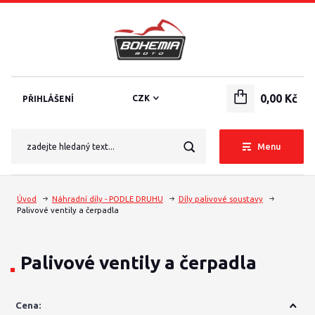
0,00 Kč
CZK
PŘIHLÁŠENÍ
Menu
Úvod
Náhradní díly - PODLE DRUHU
Díly palivové soustavy
Palivové ventily a čerpadla
Palivové ventily a čerpadla
Cena: