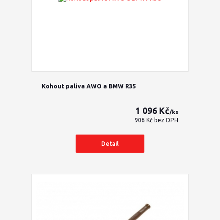
Kohout paliva AWO a BMW R35
1 096 Kč
/
ks
906 Kč
bez DPH
Detail