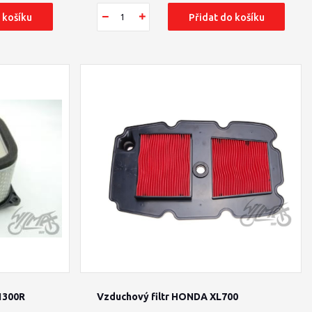
 košíku
Přidat do košíku
1300R
Vzduchový filtr HONDA XL700