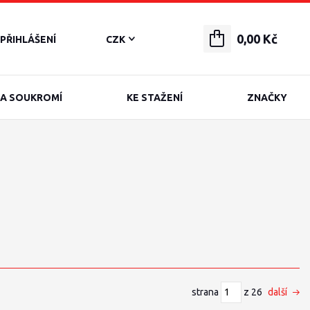
0,00 Kč
PŘIHLÁŠENÍ
CZK
A SOUKROMÍ
KE STAŽENÍ
ZNAČKY
strana
z 26
další