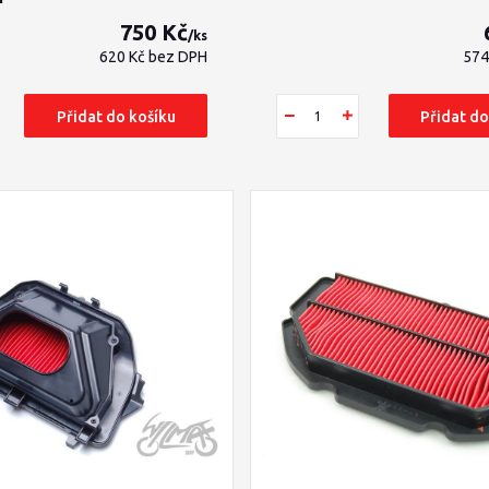
750 Kč
/
ks
620 Kč
bez DPH
574
Přidat do košíku
Přidat do