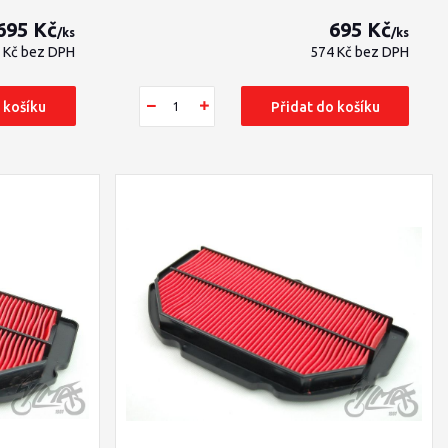
695 Kč
695 Kč
/
ks
/
ks
 Kč
bez DPH
574 Kč
bez DPH
 košíku
Přidat do košíku