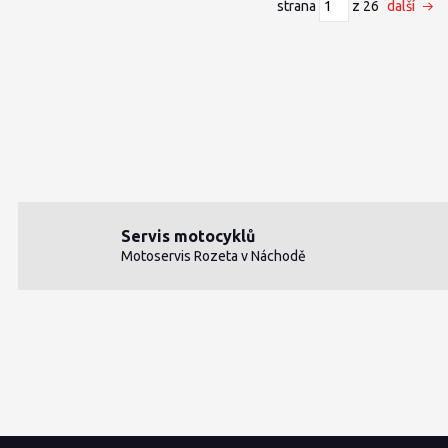
strana
z 26
další
Servis motocyklů
Motoservis Rozeta v Náchodě