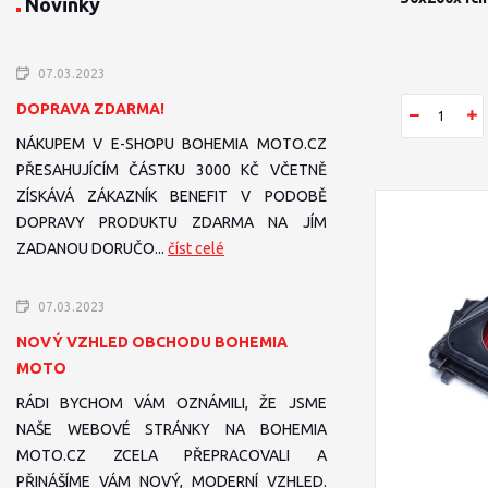
Novinky
07.03.2023
DOPRAVA ZDARMA!
NÁKUPEM V E-SHOPU BOHEMIA MOTO.CZ
PŘESAHUJÍCÍM ČÁSTKU 3000 KČ VČETNĚ
ZÍSKÁVÁ ZÁKAZNÍK BENEFIT V PODOBĚ
DOPRAVY PRODUKTU ZDARMA NA JÍM
ZADANOU DORUČO...
číst celé
07.03.2023
NOVÝ VZHLED OBCHODU BOHEMIA
MOTO
RÁDI BYCHOM VÁM OZNÁMILI, ŽE JSME
NAŠE WEBOVÉ STRÁNKY NA BOHEMIA
MOTO.CZ ZCELA PŘEPRACOVALI A
PŘINÁŠÍME VÁM NOVÝ, MODERNÍ VZHLED.