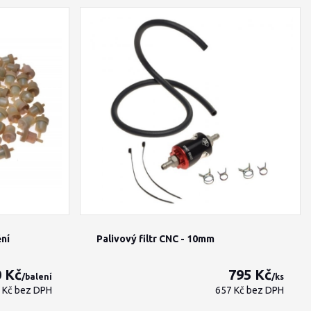
ění
Palivový filtr CNC - 10mm
0 Kč
795 Kč
/
balení
/
ks
9 Kč
bez DPH
657 Kč
bez DPH