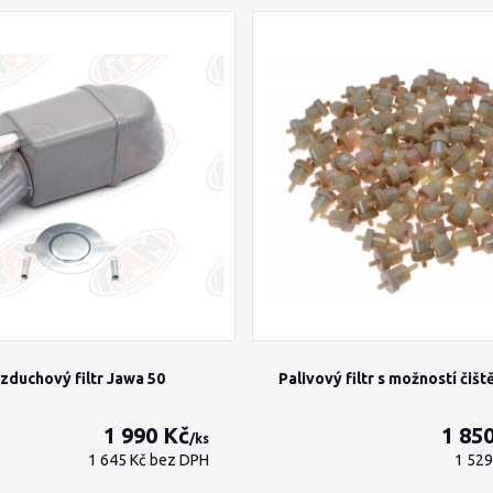
zduchový filtr Jawa 50
Palivový filtr s možností čišt
1 990 Kč
1 85
/
ks
1 645 Kč
bez DPH
1 52