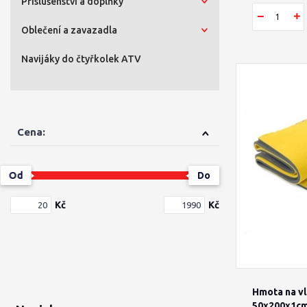
Příslušenství a doplňky
Oblečení a zavazadla
Navijáky do čtyřkolek ATV
Cena:
Od
Do
Kč
Kč
Hmota na vl
50x200x1c