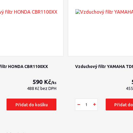
filtr HONDA CBR1100XX
Vzduchový filtr YAMAHA TD
590 Kč
/
ks
488 Kč
bez DPH
455
Přidat do košíku
Přidat do