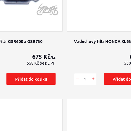
iltr GSR600 a GSR750
Vzduchový filtr HONDA XL6
675 Kč
/
ks
558 Kč
bez DPH
550
Přidat do košíku
Přidat do