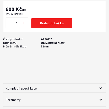
600 Kč
/
ks
496 Kč
bez DPH
Přidat do košíku
Číslo produktu:
AF96132
Druh filtru:
Univerzální filtry
Průměr hrdla filtru:
32mm
Kompletní specifikace
Parametry