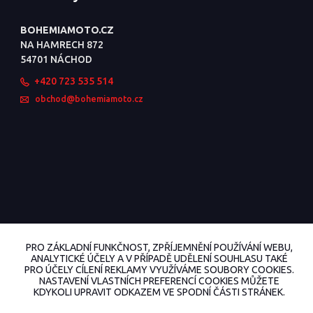
BOHEMIAMOTO.CZ
NA HAMRECH 872
54701 NÁCHOD
+420 723 535 514
obchod@bohemiamoto.cz
PRO ZÁKLADNÍ FUNKČNOST, ZPŘÍJEMNĚNÍ POUŽÍVÁNÍ WEBU,
ANALYTICKÉ ÚČELY A V PŘÍPADĚ UDĚLENÍ SOUHLASU TAKÉ
PRO ÚČELY CÍLENÍ REKLAMY VYUŽÍVÁME SOUBORY COOKIES.
NASTAVENÍ VLASTNÍCH PREFERENCÍ COOKIES MŮŽETE
KDYKOLI UPRAVIT ODKAZEM VE SPODNÍ ČÁSTI STRÁNEK.
© 2022 BohemiaMoto.cz Všechna práva vyhrazena.