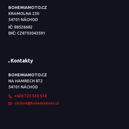
BOHEMIAMOTO.CZ
KRAMOLNA 230
54701 NÁCHOD
IČ:
88526682
DIČ:
CZ8703043591
Kontakty
BOHEMIAMOTO.CZ
NA HAMRECH 872
54701 NÁCHOD
+420 723 535 514
obchod@bohemiamoto.cz