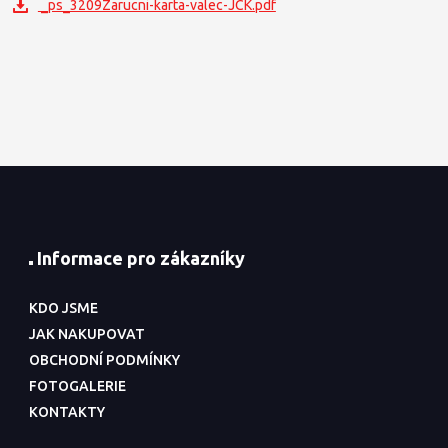
_ps_3209Zarucni-karta-valec-JCK.pdf
Informace pro zákazníky
KDO JSME
JAK NAKUPOVAT
OBCHODNÍ PODMÍNKY
FOTOGALERIE
KONTAKTY