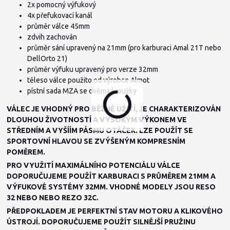
2x pomocný výfukový
4x přefukovací kanál
průměr válce 45mm
zdvih zachován
průměr sání upravený na 21mm (pro karburaci Amal 21T nebo
DellOrto 21)
průměr výfuku upravený pro verze 32mm
těleso válce použito od výrobce Almot
pístní sada MZA se dvěma kroužky
VÁLEC JE VHODNÝ PRO BĚŽNÉ UŽITÍ, JE CHARAKTERIZOVÁN
DLOUHOU ŽIVOTNOSTÍ A VYSOKÝM VÝKONEM VE
STŘEDNÍM A VYŠÍÍM PÁSMU OTÁČEK. LZE POUŽÍT SE
SPORTOVNÍ HLAVOU SE ZVÝŠENÝM KOMPRESNÍM
POMĚREM.
PRO VYUŽITÍ MAXIMÁLNÍHO POTENCIÁLU VÁLCE
DOPORUČUJEME POUŽÍT KARBURACI S PRŮMĚREM 21MM A
VÝFUKOVÉ SYSTÉMY 32MM. VHODNÉ MODELY JSOU RESO
32 NEBO NEBO REZO 32C.
PŘEDPOKLADEM JE PERFEKTNÍ STAV MOTORU A KLIKOVÉHO
ÚSTROJÍ. DOPORUČUJEME POUŽÍT SILNĚJŠÍ PRUŽINU