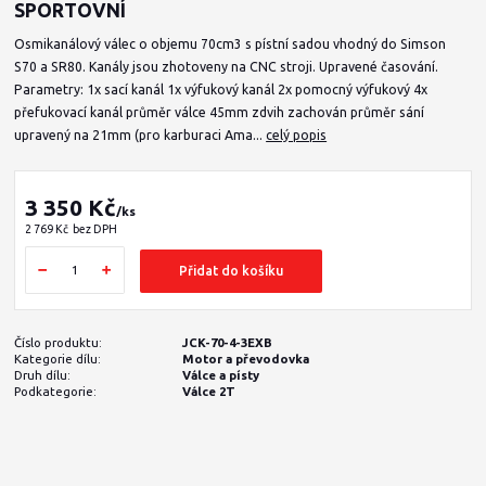
SPORTOVNÍ
Osmikanálový válec o objemu 70cm3 s pístní sadou vhodný do Simson
S70 a SR80. Kanály jsou zhotoveny na CNC stroji. Upravené časování.
Parametry: 1x sací kanál 1x výfukový kanál 2x pomocný výfukový 4x
přefukovací kanál průměr válce 45mm zdvih zachován průměr sání
upravený na 21mm (pro karburaci Ama...
celý popis
3 350 Kč
/
ks
2 769 Kč
bez DPH
Přidat do košíku
Číslo produktu:
JCK-70-4-3EXB
Kategorie dílu:
Motor a převodovka
Druh dílu:
Válce a písty
Podkategorie:
Válce 2T