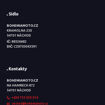
Sídlo
BOHEMIAMOTO.CZ
KRAMOLNA 230
54701 NÁCHOD
IČ:
88526682
DIČ:
CZ8703043591
Kontakty
BOHEMIAMOTO.CZ
NA HAMRECH 872
54701 NÁCHOD
+420 723 535 514
obchod@bohemiamoto.cz