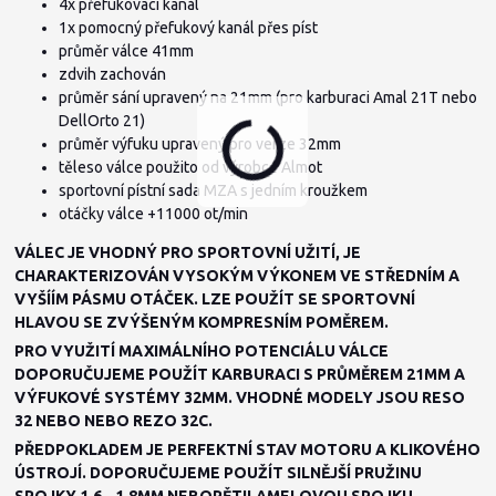
4x přefukovací kanál
1x pomocný přefukový kanál přes píst
průměr válce 41mm
zdvih zachován
průměr sání upravený na 21mm (pro karburaci Amal 21T nebo
DellOrto 21)
průměr výfuku upravený pro verze 32mm
těleso válce použito od výrobce Almot
sportovní pístní sada MZA s jedním kroužkem
otáčky válce +11000 ot/min
VÁLEC JE VHODNÝ PRO SPORTOVNÍ UŽITÍ, JE
CHARAKTERIZOVÁN VYSOKÝM VÝKONEM VE STŘEDNÍM A
VYŠÍÍM PÁSMU OTÁČEK. LZE POUŽÍT SE SPORTOVNÍ
HLAVOU SE ZVÝŠENÝM KOMPRESNÍM POMĚREM.
PRO VYUŽITÍ MAXIMÁLNÍHO POTENCIÁLU VÁLCE
DOPORUČUJEME POUŽÍT KARBURACI S PRŮMĚREM 21MM A
VÝFUKOVÉ SYSTÉMY 32MM. VHODNÉ MODELY JSOU RESO
32 NEBO NEBO REZO 32C.
PŘEDPOKLADEM JE PERFEKTNÍ STAV MOTORU A KLIKOVÉHO
ÚSTROJÍ. DOPORUČUJEME POUŽÍT SILNĚJŠÍ PRUŽINU
SPOJKY 1,6 - 1,8MM NEBOPĚTILAMELOVOU SPOJKU.