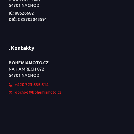
54701 NÁCHOD
IČ:
88526682
DIČ:
CZ8703043591
Kontakty
BOHEMIAMOTO.CZ
NA HAMRECH 872
54701 NÁCHOD
+420 723 535 514
obchod@bohemiamoto.cz