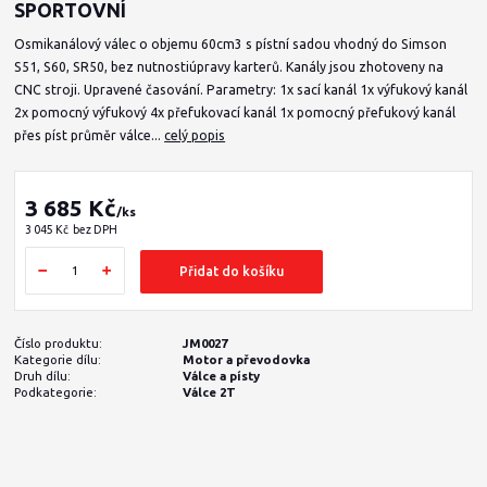
SPORTOVNÍ
Osmikanálový válec o objemu 60cm3 s pístní sadou vhodný do Simson
S51, S60, SR50, bez nutnostiúpravy karterů. Kanály jsou zhotoveny na
CNC stroji. Upravené časování. Parametry: 1x sací kanál 1x výfukový kanál
2x pomocný výfukový 4x přefukovací kanál 1x pomocný přefukový kanál
přes píst průměr válce...
celý popis
3 685 Kč
/
ks
3 045 Kč
bez DPH
Přidat do košíku
Číslo produktu:
JM0027
Kategorie dílu:
Motor a převodovka
Druh dílu:
Válce a písty
Podkategorie:
Válce 2T