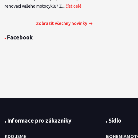
renovaci vašeho motocyklu? Z...
číst celé
Zobrazit všechny novinky
Facebook
Informace pro zákazníky
Sídlo
KDO JSME
BOHEMIAMOT