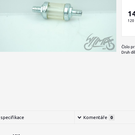
1
120
Číslo p
Druh díl
specifikace
Komentáře
0