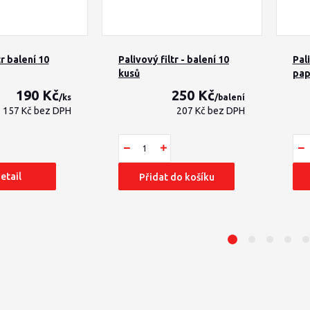
tr balení 10
Palivový filtr - balení 10
Pal
kusů
pap
190 Kč
250 Kč
/
ks
/
balení
157 Kč
bez DPH
207 Kč
bez DPH
etail
Přidat do košíku