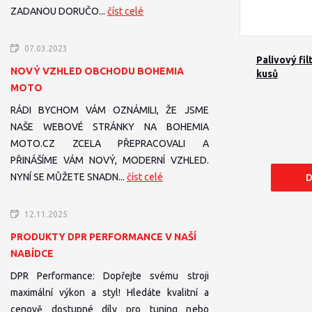
ZADANOU DORUČO...
číst celé
07.03.2023
Palivový fil
NOVÝ VZHLED OBCHODU BOHEMIA
kusů
MOTO
RÁDI BYCHOM VÁM OZNÁMILI, ŽE JSME
NAŠE WEBOVÉ STRÁNKY NA BOHEMIA
MOTO.CZ ZCELA PŘEPRACOVALI A
PŘINÁŠÍME VÁM NOVÝ, MODERNÍ VZHLED.
NYNÍ SE MŮŽETE SNADN...
číst celé
D
12.11.2025
PRODUKTY DPR PERFORMANCE V NAŠÍ
NABÍDCE
DPR Performance: Dopřejte svému stroji
maximální výkon a styl! Hledáte kvalitní a
cenově dostupné díly pro tuning nebo