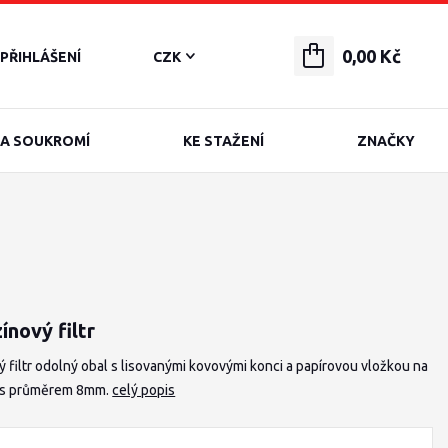
0,00 Kč
PŘIHLÁŠENÍ
CZK
A SOUKROMÍ
KE STAŽENÍ
ZNAČKY
ínový filtr
ý filtr odolný obal s lisovanými kovovými konci a papírovou vložkou na
 s průměrem 8mm.
celý popis