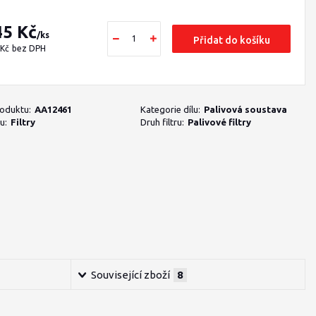
45 Kč
/
ks
Přidat do košíku
 Kč
bez DPH
roduktu:
AA12461
Kategorie dílu:
Palivová soustava
u:
Filtry
Druh filtru:
Palivové filtry
Související zboží
8