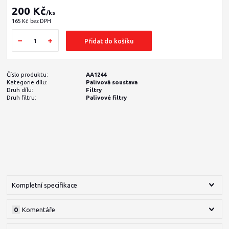
200 Kč
/
ks
165 Kč
bez DPH
Přidat do košíku
Číslo produktu:
AA1244
Kategorie dílu:
Palivová soustava
Druh dílu:
Filtry
Druh filtru:
Palivové filtry
Kompletní specifikace
0
Komentáře