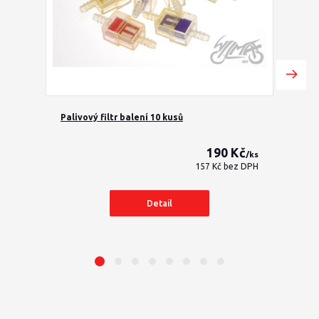
Palivový filtr balení 10 kusů
Palivov
190 Kč
/
ks
157 Kč
bez DPH
Detail