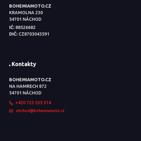
BOHEMIAMOTO.CZ
KRAMOLNA 230
54701 NÁCHOD
IČ:
88526682
DIČ:
CZ8703043591
Kontakty
BOHEMIAMOTO.CZ
NA HAMRECH 872
54701 NÁCHOD
+420 723 535 514
obchod@bohemiamoto.cz