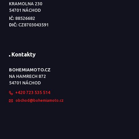
KRAMOLNA 230
54701 NÁCHOD
IČ:
88526682
DIČ:
CZ8703043591
Kontakty
BOHEMIAMOTO.CZ
NA HAMRECH 872
54701 NÁCHOD
+420 723 535 514
obchod@bohemiamoto.cz