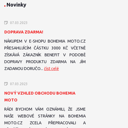
Novinky
07.03.2023
DOPRAVA ZDARMA!
NÁKUPEM V E-SHOPU BOHEMIA MOTO.CZ
PŘESAHUJÍCÍM ČÁSTKU 3000 KČ VČETNĚ
ZÍSKÁVÁ ZÁKAZNÍK BENEFIT V PODOBĚ
DOPRAVY PRODUKTU ZDARMA NA JÍM
ZADANOU DORUČO...
číst celé
07.03.2023
NOVÝ VZHLED OBCHODU BOHEMIA
MOTO
RÁDI BYCHOM VÁM OZNÁMILI, ŽE JSME
NAŠE WEBOVÉ STRÁNKY NA BOHEMIA
MOTO.CZ ZCELA PŘEPRACOVALI A