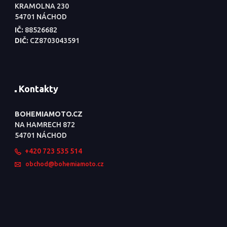
KRAMOLNA 230
54701 NÁCHOD
IČ:
88526682
DIČ:
CZ8703043591
Kontakty
BOHEMIAMOTO.CZ
NA HAMRECH 872
54701 NÁCHOD
+420 723 535 514
obchod@bohemiamoto.cz