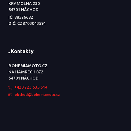
KRAMOLNA 230
54701 NÁCHOD
IČ:
88526682
DIČ:
CZ8703043591
Kontakty
BOHEMIAMOTO.CZ
NA HAMRECH 872
54701 NÁCHOD
+420 723 535 514
obchod@bohemiamoto.cz