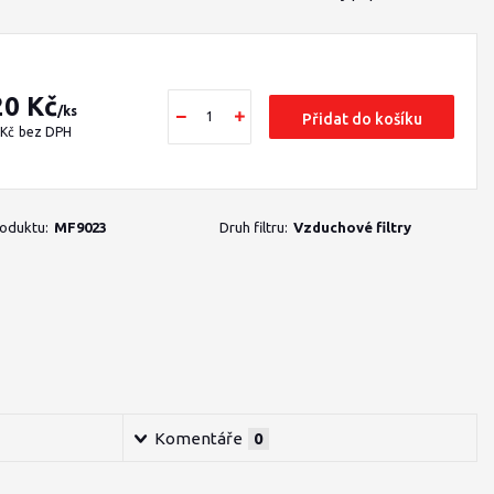
20 Kč
/
ks
Přidat do košíku
 Kč
bez DPH
roduktu:
MF9023
Druh filtru:
Vzduchové filtry
Komentáře
0