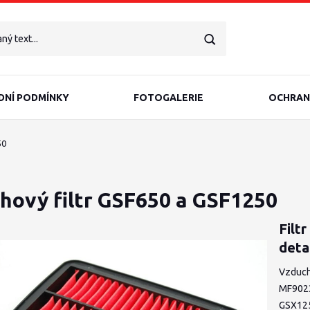
NÍ PODMÍNKY
FOTOGALERIE
OCHRAN
50
hový filtr GSF650 a GSF1250
Filt
deta
Vzduch
MF9023
GSX12