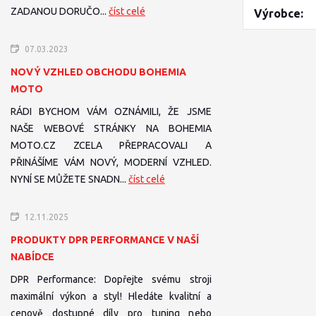
ZADANOU DORUČO...
číst celé
Výrobce
07.03.2023
NOVÝ VZHLED OBCHODU BOHEMIA
MOTO
RÁDI BYCHOM VÁM OZNÁMILI, ŽE JSME
NAŠE WEBOVÉ STRÁNKY NA BOHEMIA
MOTO.CZ ZCELA PŘEPRACOVALI A
PŘINÁŠÍME VÁM NOVÝ, MODERNÍ VZHLED.
NYNÍ SE MŮŽETE SNADN...
číst celé
12.11.2025
PRODUKTY DPR PERFORMANCE V NAŠÍ
NABÍDCE
DPR Performance: Dopřejte svému stroji
maximální výkon a styl! Hledáte kvalitní a
cenově dostupné díly pro tuning nebo