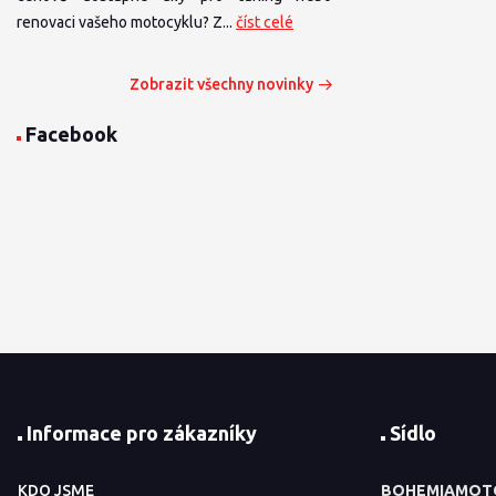
renovaci vašeho motocyklu? Z...
číst celé
Zobrazit všechny novinky
Facebook
Informace pro zákazníky
Sídlo
KDO JSME
BOHEMIAMOT