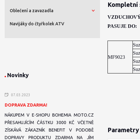
Kompletní 
Oblečení a zavazadla
VZDUCHOVÝ
Navijáky do čtyřkolek ATV
PASUJE DO:
Suz
Suz
MF9023
Suz
Suz
Novinky
07.03.2023
DOPRAVA ZDARMA!
NÁKUPEM V E-SHOPU BOHEMIA MOTO.CZ
PŘESAHUJÍCÍM ČÁSTKU 3000 KČ VČETNĚ
Parametry
ZÍSKÁVÁ ZÁKAZNÍK BENEFIT V PODOBĚ
DOPRAVY PRODUKTU ZDARMA NA JÍM