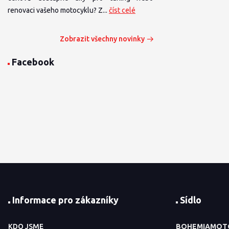
renovaci vašeho motocyklu? Z...
číst celé
Zobrazit všechny novinky
Facebook
Informace pro zákazníky
Sídlo
KDO JSME
BOHEMIAMOT