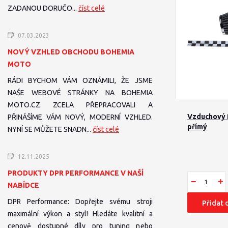
ZADANOU DORUČO...
číst celé
07.03.2023
NOVÝ VZHLED OBCHODU BOHEMIA
MOTO
RÁDI BYCHOM VÁM OZNÁMILI, ŽE JSME
NAŠE WEBOVÉ STRÁNKY NA BOHEMIA
MOTO.CZ ZCELA PŘEPRACOVALI A
Vzduchový f
PŘINÁŠÍME VÁM NOVÝ, MODERNÍ VZHLED.
přímý
NYNÍ SE MŮŽETE SNADN...
číst celé
12.11.2025
PRODUKTY DPR PERFORMANCE V NAŠÍ
NABÍDCE
DPR Performance: Dopřejte svému stroji
Přidat 
maximální výkon a styl! Hledáte kvalitní a
cenově dostupné díly pro tuning nebo