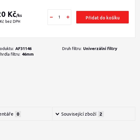
20 Kč
/
ks
Přidat do košíku
 Kč
bez DPH
roduktu:
AF31146
Druh filtru:
Univerzální filtry
rdla filtru:
46mm
ntáře
0
Související zboží
2