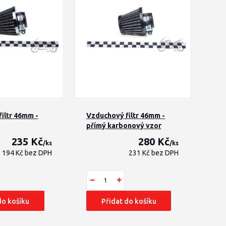
iltr 46mm -
Vzduchový filtr 46mm -
přímý karbonový vzor
235 Kč
280 Kč
/
ks
/
ks
194 Kč
bez DPH
231 Kč
bez DPH
do košíku
Přidat do košíku