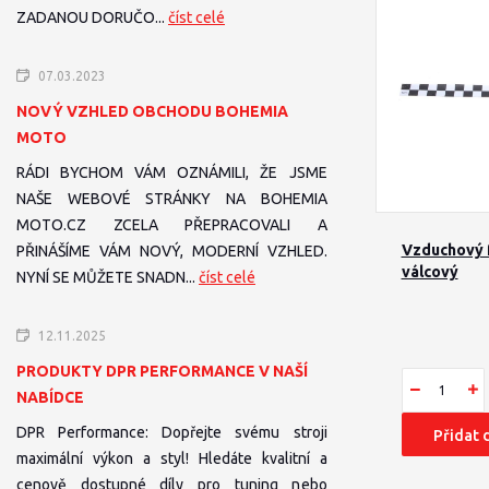
ZADANOU DORUČO...
číst celé
07.03.2023
NOVÝ VZHLED OBCHODU BOHEMIA
MOTO
RÁDI BYCHOM VÁM OZNÁMILI, ŽE JSME
NAŠE WEBOVÉ STRÁNKY NA BOHEMIA
MOTO.CZ ZCELA PŘEPRACOVALI A
Vzduchový f
PŘINÁŠÍME VÁM NOVÝ, MODERNÍ VZHLED.
válcový
NYNÍ SE MŮŽETE SNADN...
číst celé
12.11.2025
PRODUKTY DPR PERFORMANCE V NAŠÍ
NABÍDCE
DPR Performance: Dopřejte svému stroji
Přidat 
maximální výkon a styl! Hledáte kvalitní a
cenově dostupné díly pro tuning nebo