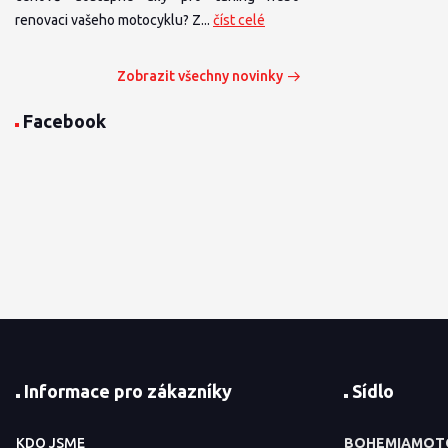
renovaci vašeho motocyklu? Z...
číst celé
Zobrazit všechny novinky
Facebook
Informace pro zákazníky
Sídlo
KDO JSME
BOHEMIAMOT