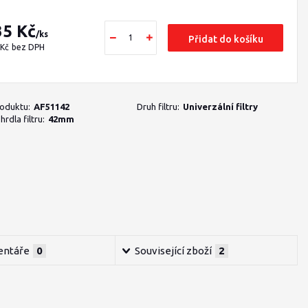
35 Kč
/
ks
Přidat do košíku
 Kč
bez DPH
roduktu:
AF51142
Druh filtru:
Univerzální filtry
rdla filtru:
42mm
ntáře
0
Související zboží
2