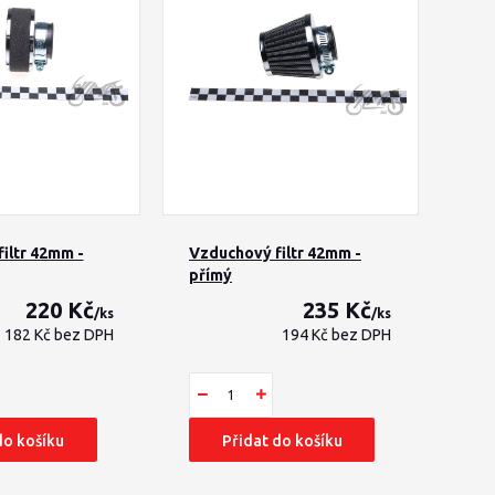
iltr 42mm -
Vzduchový filtr 42mm -
přímý
220 Kč
235 Kč
/
ks
/
ks
182 Kč
bez DPH
194 Kč
bez DPH
do košíku
Přidat do košíku