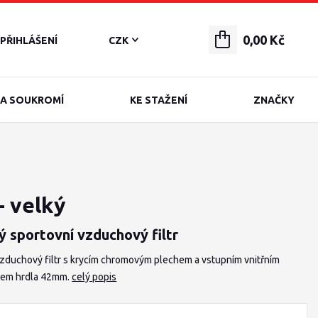
0,00 Kč
PŘIHLÁŠENÍ
CZK
A SOUKROMÍ
KE STAŽENÍ
ZNAČKY
- velký
ý sportovní vzduchový filtr
vzduchový filtr s krycím chromovým plechem a vstupním vnitřním
em hrdla 42mm.
celý popis