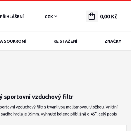
0,00 Kč
PŘIHLÁŠENÍ
CZK
A SOUKROMÍ
KE STAŽENÍ
ZNAČKY
ý sportovní vzduchový filtr
portovní vzduchový filtr s trvanlivou molitanovou vložkou. Vnitřní
sacího hrdla je 39mm. Vyhnuté koleno přibližně o 45°.
celý popis