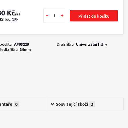
80 Kč
/
ks
Přidat do košíku
 Kč
bez DPH
roduktu:
AF95229
Druh filtru:
Univerzální filtry
rdla filtru:
39mm
ntáře
0
Související zboží
3