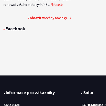
renovaci vašeho motocyklu? Z...
číst celé
Zobrazit všechny novinky
Facebook
Informace pro zákazníky
Sídlo
KDO JSME
BOHEMIAMOT