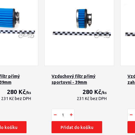
iltr přímý
Vzduchový filtr přímý
Vzd
- 39mm
sportovní - 39mm
zah
280 Kč
280 Kč
/
ks
/
ks
231 Kč
bez DPH
231 Kč
bez DPH
do košíku
Přidat do košíku