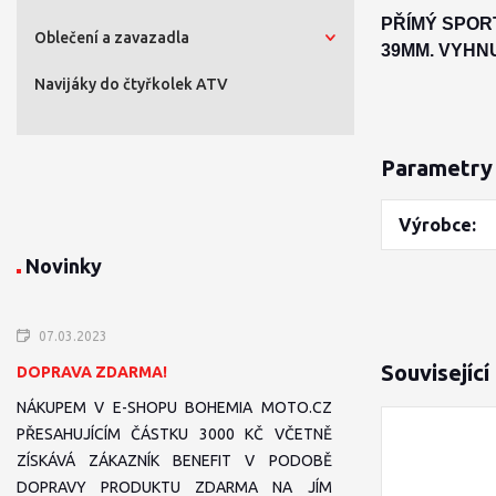
PŘÍMÝ SPOR
Oblečení a zavazadla
39MM. VYHNU
Navijáky do čtyřkolek ATV
Parametry
Výrobce
Novinky
07.03.2023
Související
DOPRAVA ZDARMA!
NÁKUPEM V E-SHOPU BOHEMIA MOTO.CZ
PŘESAHUJÍCÍM ČÁSTKU 3000 KČ VČETNĚ
ZÍSKÁVÁ ZÁKAZNÍK BENEFIT V PODOBĚ
DOPRAVY PRODUKTU ZDARMA NA JÍM