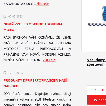
ZADANOU DORUČO...
číst celé
07.03.2023
NOVÝ VZHLED OBCHODU BOHEMIA
MOTO
RÁDI BYCHOM VÁM OZNÁMILI, ŽE JSME
NAŠE WEBOVÉ STRÁNKY NA BOHEMIA
MOTO.CZ ZCELA PŘEPRACOVALI A
PŘINÁŠÍME VÁM NOVÝ, MODERNÍ VZHLED.
Vzduchový f
NYNÍ SE MŮŽETE SNADN...
číst celé
sportovní 
12.11.2025
PRODUKTY DPR PERFORMANCE V NAŠÍ
NABÍDCE
DPR Performance: Dopřejte svému stroji
maximální výkon a styl! Hledáte kvalitní a
Přidat 
cenově dostupné díly pro tuning nebo