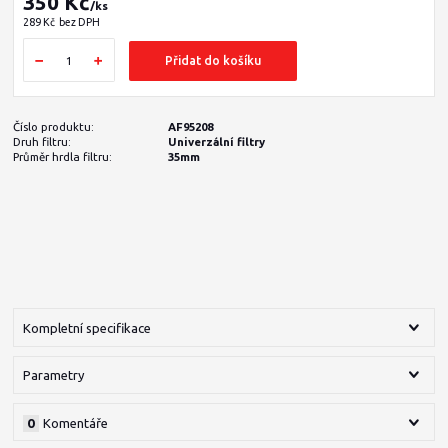
350 Kč
/
ks
289 Kč
bez DPH
Přidat do košíku
Číslo produktu:
AF95208
Druh filtru:
Univerzální filtry
Průměr hrdla filtru:
35mm
Kompletní specifikace
Parametry
0
Komentáře