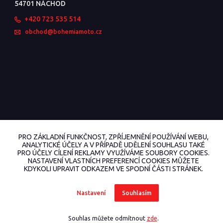
54701 NÁCHOD
+420 723 535 514
obchod@bohemiamoto.cz
PRO ZÁKLADNÍ FUNKČNOST, ZPŘÍJEMNĚNÍ POUŽÍVÁNÍ WEBU,
ANALYTICKÉ ÚČELY A V PŘÍPADĚ UDĚLENÍ SOUHLASU TAKÉ
PRO ÚČELY CÍLENÍ REKLAMY VYUŽÍVÁME SOUBORY COOKIES.
NASTAVENÍ VLASTNÍCH PREFERENCÍ COOKIES MŮŽETE
KDYKOLI UPRAVIT ODKAZEM VE SPODNÍ ČÁSTI STRÁNEK.
© 2022 BohemiaMoto.cz Všechna práva vyhrazena.
Vytvořeno na
Eshop-rychle.cz
Nastavení
Souhlasím
Souhlas můžete odmítnout
zde
.