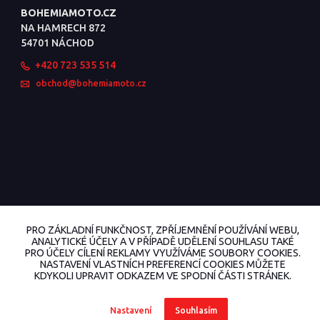
BOHEMIAMOTO.CZ
NA HAMRECH 872
54701 NÁCHOD
+420 723 535 514
obchod@bohemiamoto.cz
PRO ZÁKLADNÍ FUNKČNOST, ZPŘÍJEMNĚNÍ POUŽÍVÁNÍ WEBU,
ANALYTICKÉ ÚČELY A V PŘÍPADĚ UDĚLENÍ SOUHLASU TAKÉ
PRO ÚČELY CÍLENÍ REKLAMY VYUŽÍVÁME SOUBORY COOKIES.
NASTAVENÍ VLASTNÍCH PREFERENCÍ COOKIES MŮŽETE
KDYKOLI UPRAVIT ODKAZEM VE SPODNÍ ČÁSTI STRÁNEK.
© 2022 BohemiaMoto.cz Všechna práva vyhrazena.
Nastavení
Souhlasím
Vytvořeno na
Eshop-rychle.cz