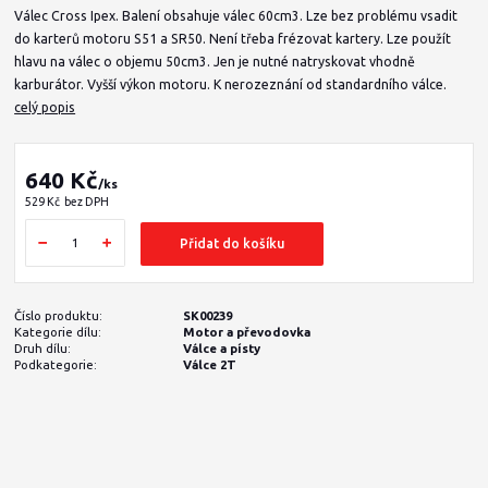
Válec Cross Ipex. Balení obsahuje válec 60cm3. Lze bez problému vsadit
do karterů motoru S51 a SR50. Není třeba frézovat kartery. Lze použít
hlavu na válec o objemu 50cm3. Jen je nutné natryskovat vhodně
karburátor. Vyšší výkon motoru. K nerozeznání od standardního válce.
celý popis
640 Kč
/
ks
529 Kč
bez DPH
Přidat do košíku
Číslo produktu:
SK00239
Kategorie dílu:
Motor a převodovka
Druh dílu:
Válce a písty
Podkategorie:
Válce 2T