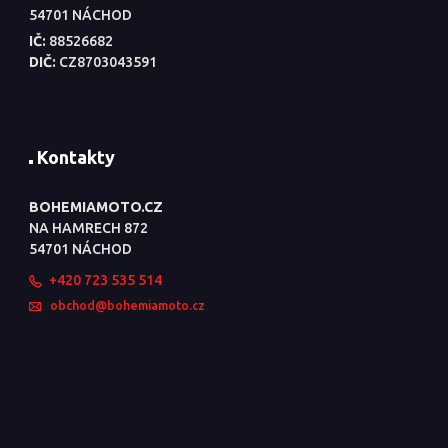
54701 NÁCHOD
IČ:
88526682
DIČ:
CZ8703043591
Kontakty
BOHEMIAMOTO.CZ
NA HAMRECH 872
54701 NÁCHOD
+420 723 535 514
obchod@bohemiamoto.cz