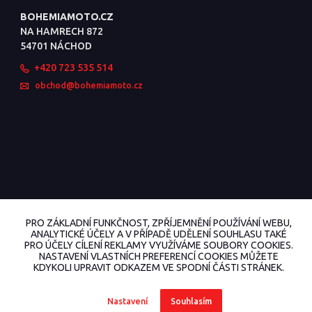
BOHEMIAMOTO.CZ
NA HAMRECH 872
54701 NÁCHOD
+420 723 535 514
obchod@bohemiamoto.cz
PRO ZÁKLADNÍ FUNKČNOST, ZPŘÍJEMNĚNÍ POUŽÍVÁNÍ WEBU,
ANALYTICKÉ ÚČELY A V PŘÍPADĚ UDĚLENÍ SOUHLASU TAKÉ
PRO ÚČELY CÍLENÍ REKLAMY VYUŽÍVÁME SOUBORY COOKIES.
NASTAVENÍ VLASTNÍCH PREFERENCÍ COOKIES MŮŽETE
KDYKOLI UPRAVIT ODKAZEM VE SPODNÍ ČÁSTI STRÁNEK.
© 2022 BohemiaMoto.cz Všechna práva vyhrazena.
Nastavení
Souhlasím
Vytvořeno na
Eshop-rychle.cz