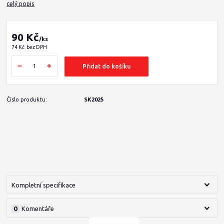
celý popis
90 Kč
/
ks
74 Kč
bez DPH
Přidat do košíku
Číslo produktu:
SK2025
Kompletní specifikace
0
Komentáře