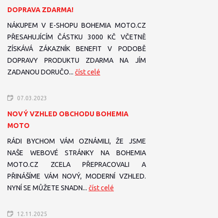
DOPRAVA ZDARMA!
NÁKUPEM V E-SHOPU BOHEMIA MOTO.CZ
PŘESAHUJÍCÍM ČÁSTKU 3000 KČ VČETNĚ
ZÍSKÁVÁ ZÁKAZNÍK BENEFIT V PODOBĚ
DOPRAVY PRODUKTU ZDARMA NA JÍM
ZADANOU DORUČO...
číst celé
07.03.2023
NOVÝ VZHLED OBCHODU BOHEMIA
MOTO
RÁDI BYCHOM VÁM OZNÁMILI, ŽE JSME
NAŠE WEBOVÉ STRÁNKY NA BOHEMIA
MOTO.CZ ZCELA PŘEPRACOVALI A
PŘINÁŠÍME VÁM NOVÝ, MODERNÍ VZHLED.
NYNÍ SE MŮŽETE SNADN...
číst celé
12.11.2025