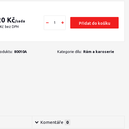
20 Kč
/
sada
Přidat do košíku
 Kč
bez DPH
roduktu:
80010A
Kategorie dílu:
Rám a karoserie
Komentáře
0