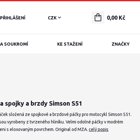
0,00 Kč
PŘIHLÁŠENÍ
CZK
A SOUKROMÍ
KE STAŽENÍ
ZNAČKY
a spojky a brzdy Simson S51
áček složená ze spojkové a brzdové páčky pro motocykl Simson S51.
jsou vyrobeny z tvrzeného hliníku. Velmi odolné páčky v modrém
eni s eloxovaným povrchem. Original od MZA.
celý popis