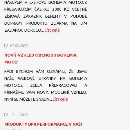
NÁKUPEM V E-SHOPU BOHEMIA MOTO.CZ
PŘESAHUJÍCÍM ČÁSTKU 3000 KČ VČETNĚ
ZÍSKÁVÁ ZÁKAZNÍK BENEFIT V PODOBĚ
DOPRAVY PRODUKTU ZDARMA NA JÍM
ZADANOU DORUČO...
číst celé
07.03.2023
NOVÝ VZHLED OBCHODU BOHEMIA
MOTO
RÁDI BYCHOM VÁM OZNÁMILI, ŽE JSME
NAŠE WEBOVÉ STRÁNKY NA BOHEMIA
MOTO.CZ ZCELA PŘEPRACOVALI A
PŘINÁŠÍME VÁM NOVÝ, MODERNÍ VZHLED.
NYNÍ SE MŮŽETE SNADN...
číst celé
12.11.2025
PRODUKTY DPR PERFORMANCE V NAŠÍ