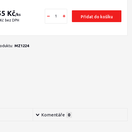
55 Kč
/
ks
Přidat do košíku
 Kč
bez DPH
roduktu:
MZ1224
Komentáře
0