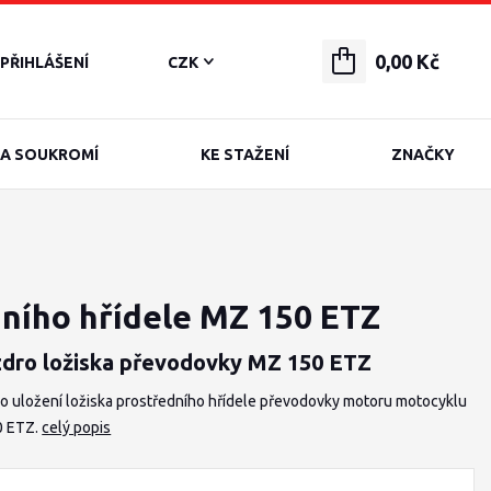
0,00 Kč
PŘIHLÁŠENÍ
CZK
A SOUKROMÍ
KE STAŽENÍ
ZNAČKY
ního hřídele MZ 150 ETZ
dro ložiska převodovky MZ 150 ETZ
o uložení ložiska prostředního hřídele převodovky motoru motocyklu
0 ETZ.
celý popis