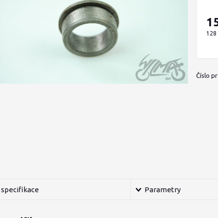
1
128
Číslo p
specifikace
Parametry