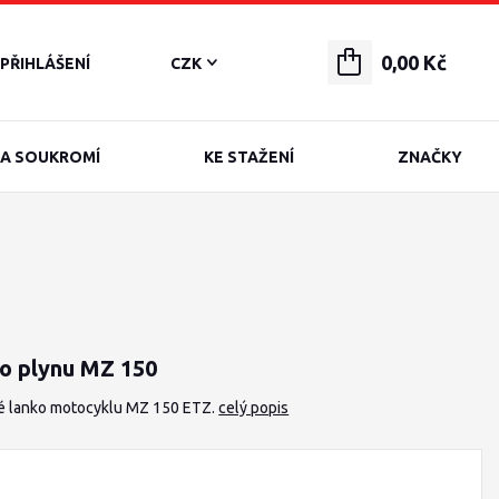
0,00 Kč
PŘIHLÁŠENÍ
CZK
A SOUKROMÍ
KE STAŽENÍ
ZNAČKY
o plynu MZ 150
é lanko motocyklu MZ 150 ETZ.
celý popis