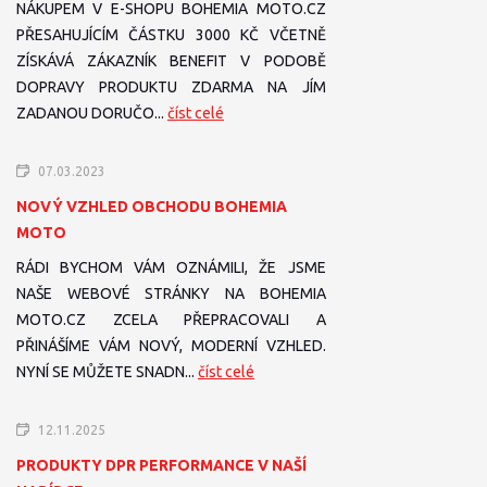
NÁKUPEM V E-SHOPU BOHEMIA MOTO.CZ
PŘESAHUJÍCÍM ČÁSTKU 3000 KČ VČETNĚ
ZÍSKÁVÁ ZÁKAZNÍK BENEFIT V PODOBĚ
DOPRAVY PRODUKTU ZDARMA NA JÍM
ZADANOU DORUČO...
číst celé
07.03.2023
NOVÝ VZHLED OBCHODU BOHEMIA
MOTO
RÁDI BYCHOM VÁM OZNÁMILI, ŽE JSME
NAŠE WEBOVÉ STRÁNKY NA BOHEMIA
MOTO.CZ ZCELA PŘEPRACOVALI A
PŘINÁŠÍME VÁM NOVÝ, MODERNÍ VZHLED.
NYNÍ SE MŮŽETE SNADN...
číst celé
12.11.2025
PRODUKTY DPR PERFORMANCE V NAŠÍ