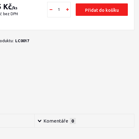
5 Kč
/
ks
Přidat do košíku
Kč
bez DPH
roduktu:
LC0017
Komentáře
0