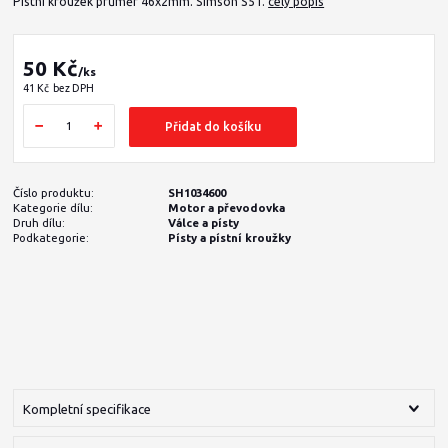
Pístní kroužek průměr 46x2mm. Simson S51.
celý popis
50 Kč
/
ks
41 Kč
bez DPH
Přidat do košíku
Číslo produktu:
SH1034600
Kategorie dílu:
Motor a převodovka
Druh dílu:
Válce a písty
Podkategorie:
Písty a pístní kroužky
Kompletní specifikace