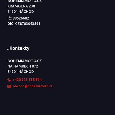
BOHEMIAMOTO.CZ
KRAMOLNA 230
54701 NÁCHOD
IČ:
88526682
DIČ:
CZ8703043591
Kontakty
BOHEMIAMOTO.CZ
NA HAMRECH 872
54701 NÁCHOD
+420 723 535 514
obchod@bohemiamoto.cz