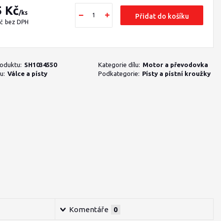
5 Kč
/
ks
Přidat do košíku
Kč
bez DPH
roduktu:
SH1034550
Kategorie dílu:
Motor a převodovka
u:
Válce a písty
Podkategorie:
Písty a pístní kroužky
Komentáře
0