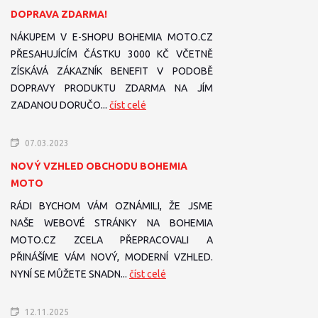
DOPRAVA ZDARMA!
NÁKUPEM V E-SHOPU BOHEMIA MOTO.CZ
PŘESAHUJÍCÍM ČÁSTKU 3000 KČ VČETNĚ
ZÍSKÁVÁ ZÁKAZNÍK BENEFIT V PODOBĚ
DOPRAVY PRODUKTU ZDARMA NA JÍM
ZADANOU DORUČO...
číst celé
07.03.2023
NOVÝ VZHLED OBCHODU BOHEMIA
MOTO
RÁDI BYCHOM VÁM OZNÁMILI, ŽE JSME
NAŠE WEBOVÉ STRÁNKY NA BOHEMIA
MOTO.CZ ZCELA PŘEPRACOVALI A
PŘINÁŠÍME VÁM NOVÝ, MODERNÍ VZHLED.
NYNÍ SE MŮŽETE SNADN...
číst celé
12.11.2025