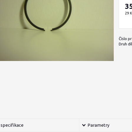
3
29 
Číslo p
Druh díl
specifikace
Parametry