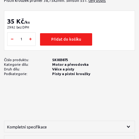
Pístní kroužek průměr 38,75x2mm. Simson S51.
celý popis
35 Kč
/
ks
29 Kč
bez DPH
Přidat do košíku
Číslo produktu:
SK003875
Kategorie dílu:
Motor a převodovka
Druh dílu:
Válce a písty
Podkategorie:
Písty a pístní kroužky
Kompletní specifikace