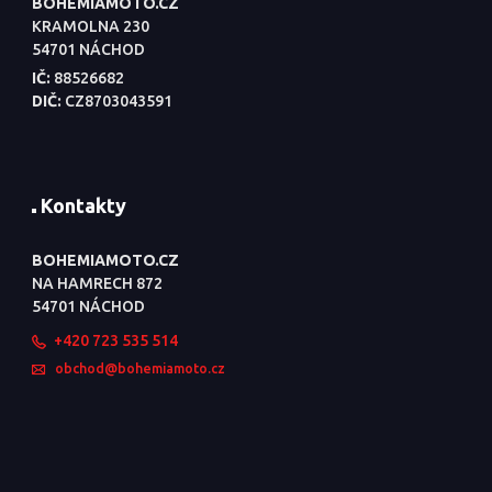
BOHEMIAMOTO.CZ
KRAMOLNA 230
54701 NÁCHOD
IČ:
88526682
DIČ:
CZ8703043591
Kontakty
BOHEMIAMOTO.CZ
NA HAMRECH 872
54701 NÁCHOD
+420 723 535 514
obchod@bohemiamoto.cz