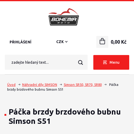
0,00 Kč
CZK
PŘIHLÁŠENÍ
Menu
Úvod
Náhradní díly SIMSON
Simson SR50, SR70, SR80
Páčka
brzdy brzdového bubnu Simson S51
Páčka brzdy brzdového bubnu
Simson S51