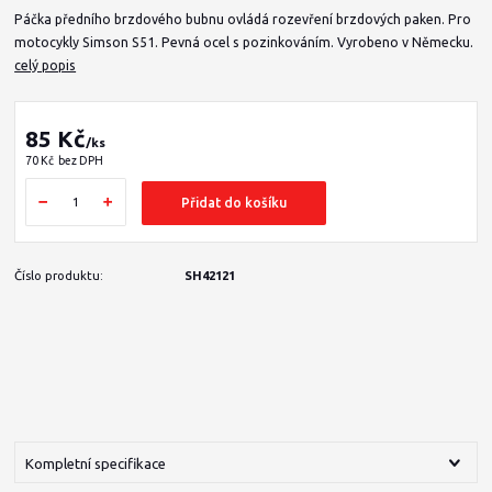
Páčka předního brzdového bubnu ovládá rozevření brzdových paken. Pro
motocykly Simson S51. Pevná ocel s pozinkováním. Vyrobeno v Německu.
celý popis
85 Kč
/
ks
70 Kč
bez DPH
Přidat do košíku
Číslo produktu:
SH42121
Kompletní specifikace