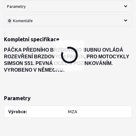
Parametry
0
Komentáře
Kompletní specifikace
PÁČKA PŘEDNÍHO BRZDOVÉHO BUBNU OVLÁDÁ
ROZEVŘENÍ BRZDOVÝCH PAKEN. PRO MOTOCYKLY
SIMSON S51. PEVNÁ OCEL S POZINKOVÁNÍM.
VYROBENO V NĚMECKU.
Parametry
Výrobce
MZA