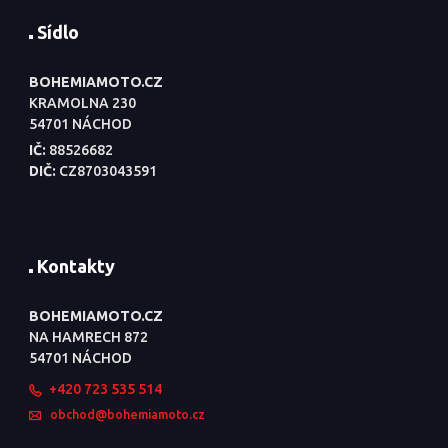
Sídlo
BOHEMIAMOTO.CZ
KRAMOLNA 230
54701 NÁCHOD
IČ:
88526682
DIČ:
CZ8703043591
Kontakty
BOHEMIAMOTO.CZ
NA HAMRECH 872
54701 NÁCHOD
+420 723 535 514
obchod@bohemiamoto.cz