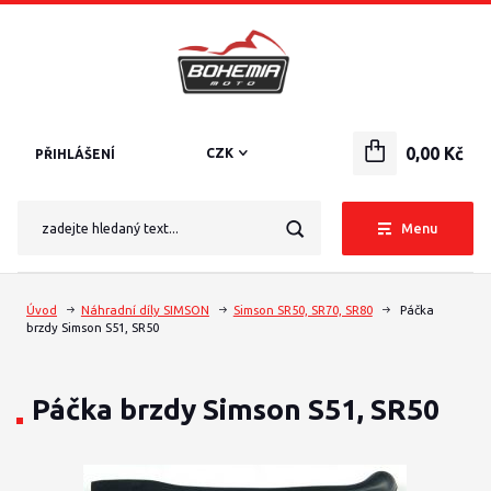
0,00 Kč
CZK
PŘIHLÁŠENÍ
Menu
Úvod
Náhradní díly SIMSON
Simson SR50, SR70, SR80
Páčka
brzdy Simson S51, SR50
Páčka brzdy Simson S51, SR50