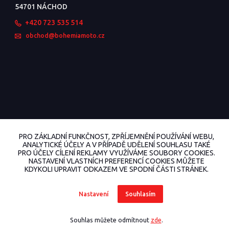
54701 NÁCHOD
+420 723 535 514
obchod@bohemiamoto.cz
PRO ZÁKLADNÍ FUNKČNOST, ZPŘÍJEMNĚNÍ POUŽÍVÁNÍ WEBU,
ANALYTICKÉ ÚČELY A V PŘÍPADĚ UDĚLENÍ SOUHLASU TAKÉ
PRO ÚČELY CÍLENÍ REKLAMY VYUŽÍVÁME SOUBORY COOKIES.
NASTAVENÍ VLASTNÍCH PREFERENCÍ COOKIES MŮŽETE
KDYKOLI UPRAVIT ODKAZEM VE SPODNÍ ČÁSTI STRÁNEK.
© 2022 BohemiaMoto.cz Všechna práva vyhrazena.
Nastavení
Souhlasím
Vytvořeno na
Eshop-rychle.cz
Souhlas můžete odmítnout
zde
.