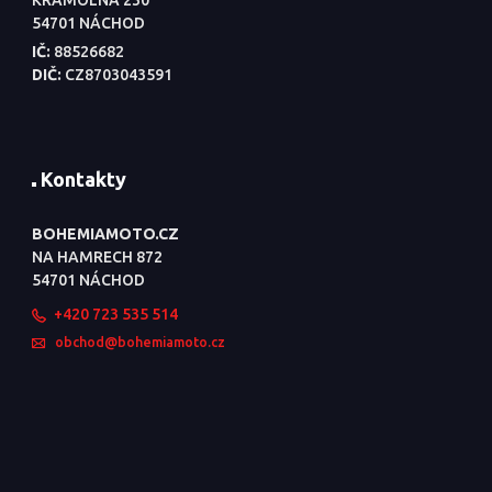
KRAMOLNA 230
54701 NÁCHOD
IČ:
88526682
DIČ:
CZ8703043591
Kontakty
BOHEMIAMOTO.CZ
NA HAMRECH 872
54701 NÁCHOD
+420 723 535 514
obchod@bohemiamoto.cz