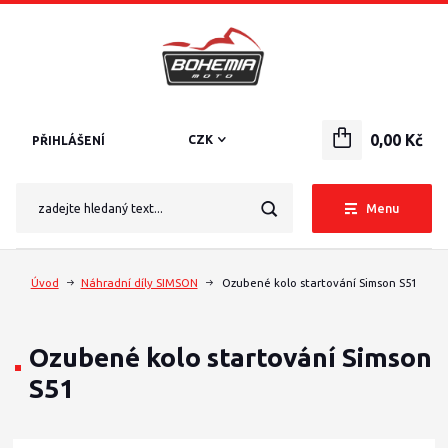
0,00 Kč
CZK
PŘIHLÁŠENÍ
Menu
Úvod
Náhradní díly SIMSON
Ozubené kolo startování Simson S51
Ozubené kolo startování Simson
S51