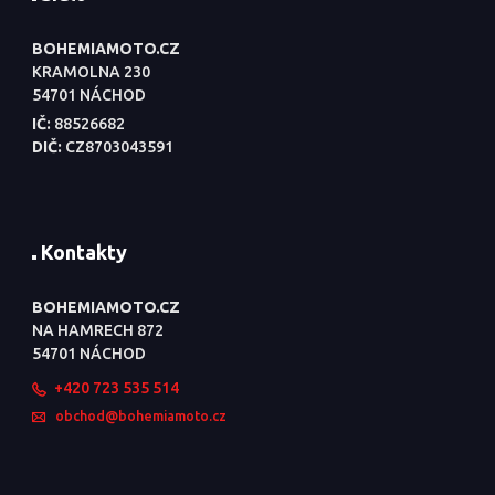
BOHEMIAMOTO.CZ
KRAMOLNA 230
54701 NÁCHOD
IČ:
88526682
DIČ:
CZ8703043591
Kontakty
BOHEMIAMOTO.CZ
NA HAMRECH 872
54701 NÁCHOD
+420 723 535 514
obchod@bohemiamoto.cz