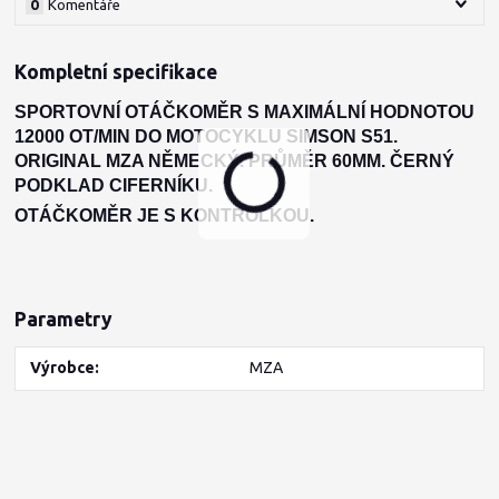
0
Komentáře
Kompletní specifikace
SPORTOVNÍ OTÁČKOMĚR S MAXIMÁLNÍ HODNOTOU
12000 OT/MIN DO MOTOCYKLU SIMSON S51.
ORIGINAL MZA NĚMECKÝ. PRŮMĚR 60MM. ČERNÝ
PODKLAD CIFERNÍKU.
OTÁČKOMĚR JE S KONTROLKOU.
Parametry
Výrobce
MZA