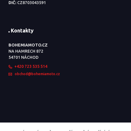
DIČ:
CZ8703043591
Kontakty
BOHEMIAMOTO.CZ
NA HAMRECH 872
54701 NÁCHOD
+420 723 535 514
obchod@bohemiamoto.cz