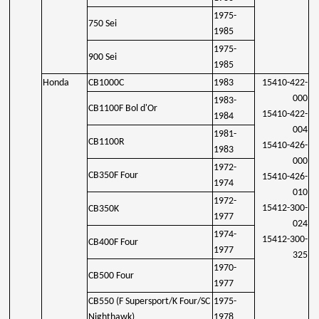
1975-
750 Sei
1985
1975-
900 Sei
1985
Honda
CB1000C
1983
15410-422-
000
1983-
CB1100F Bol d'Or
15410-422-
1984
004
1981-
CB1100R
15410-426-
1983
000
1972-
CB350F Four
15410-426-
1974
010
1972-
15412-300-
CB350K
1977
024
1974-
15412-300-
CB400F Four
1977
325
1970-
CB500 Four
1977
CB550 (F Supersport/K Four/SC
1975-
Nighthawk)
1978