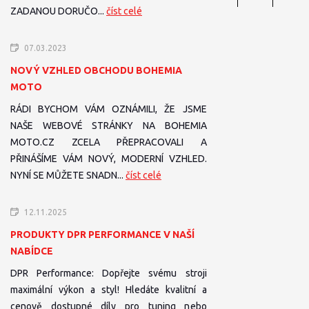
ZADANOU DORUČO...
číst celé
07.03.2023
NOVÝ VZHLED OBCHODU BOHEMIA
MOTO
RÁDI BYCHOM VÁM OZNÁMILI, ŽE JSME
NAŠE WEBOVÉ STRÁNKY NA BOHEMIA
MOTO.CZ ZCELA PŘEPRACOVALI A
PŘINÁŠÍME VÁM NOVÝ, MODERNÍ VZHLED.
NYNÍ SE MŮŽETE SNADN...
číst celé
12.11.2025
PRODUKTY DPR PERFORMANCE V NAŠÍ
NABÍDCE
DPR Performance: Dopřejte svému stroji
maximální výkon a styl! Hledáte kvalitní a
cenově dostupné díly pro tuning nebo