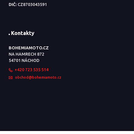
DIČ:
CZ8703043591
Kontakty
BOHEMIAMOTO.CZ
NA HAMRECH 872
54701 NÁCHOD
+420 723 535 514
obchod@bohemiamoto.cz