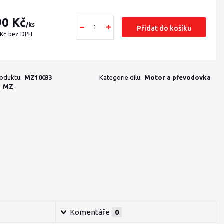
90 Kč
/
ks
Přidat do košíku
 Kč
bez DPH
roduktu:
MZ10033
Kategorie dílu:
Motor a převodovka
:
MZ
Komentáře
0