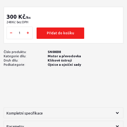
300 Kč
/
ks
248 Kč
bez DPH
Přidat do košíku
Číslo produktu:
SN00038
Kategorie dílu:
Motor a převodovka
Druh dílu:
Klikové ústrojí
Podkategorie:
Ojnice a ojniční sady
Kompletní specifikace
Parametry