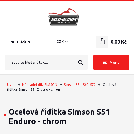
0,00 Kč
CZK
PŘIHLÁŠENÍ
Menu
Úvod
Náhradní díly SIMSON
Simson S51, S60, S70
Ocelová
řídítka Simson S51 Enduro - chrom
Ocelová řídítka Simson S51
Enduro - chrom