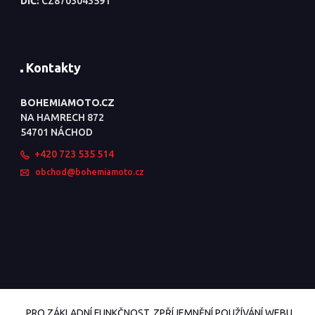
DIČ:
CZ8703043591
Kontakty
BOHEMIAMOTO.CZ
NA HAMRECH 872
54701 NÁCHOD
+420 723 535 514
obchod@bohemiamoto.cz
PRO ZÁKLADNÍ FUNKČNOST, ZPŘÍJEMNĚNÍ POUŽÍVÁNÍ WEBU,