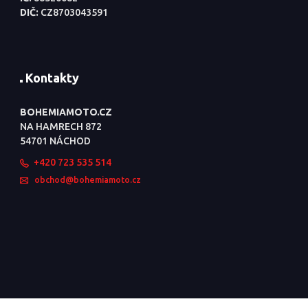
DIČ:
CZ8703043591
Kontakty
BOHEMIAMOTO.CZ
NA HAMRECH 872
54701 NÁCHOD
+420 723 535 514
obchod@bohemiamoto.cz