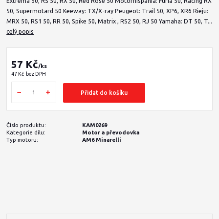
Extrema 50, RS 50, RX 50, Red Rose 50 Motorhispania: Furia 50, Racing RX
50, Supermotard 50 Keeway: TX/X-ray Peugeot: Trail 50, XP6, XR6 Rieju:
MRX 50, RS1 50, RR 50, Spike 50, Matrix , RS2 50, RJ 50 Yamaha: DT 50, T...
celý popis
57 Kč
/
ks
47 Kč
bez DPH
Přidat do košíku
Číslo produktu:
KAM0269
Kategorie dílu:
Motor a převodovka
Typ motoru:
AM6 Minarelli