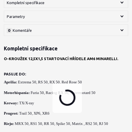
Kompletní specifikace
Parametry
0
Komentáře
Kompletní specifikace
O-KROUŽEK 12,5X1,5 STARTOVACÍ HŘÍDELE AM6 MINARELLI.
PASUJE DO:
Aprilia
:
Extrema 50,
RS 50
, RX 50,
Red Rose 50
Motorhispania:
Furia 50,
Racing RX 50,
Supermotard 50
Keeway:
TX/X-ray
Peugeot:
Trail 50,
XP6,
XR6
Rieju:
MRX 50
, RS1 50
, RR 50
, Spike 50,
Matrix , RS2 50,
RJ 50