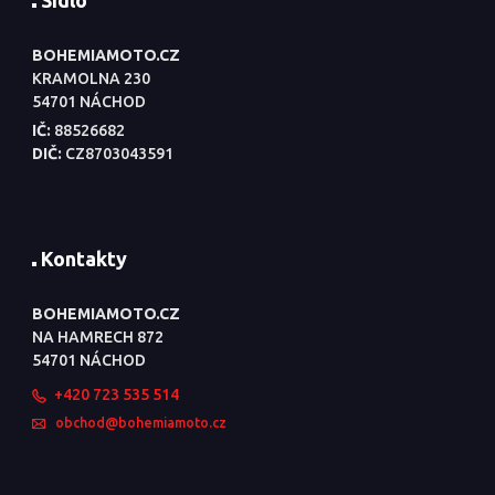
BOHEMIAMOTO.CZ
KRAMOLNA 230
54701 NÁCHOD
IČ:
88526682
DIČ:
CZ8703043591
Kontakty
BOHEMIAMOTO.CZ
NA HAMRECH 872
54701 NÁCHOD
+420 723 535 514
obchod@bohemiamoto.cz