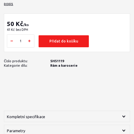
popis
50 Kč
/
ks
41 Kč
bez DPH
Přidat do košíku
Číslo produktu:
SH51119
Kategorie dílu:
Rám a karoserie
Kompletní specifikace
Parametry